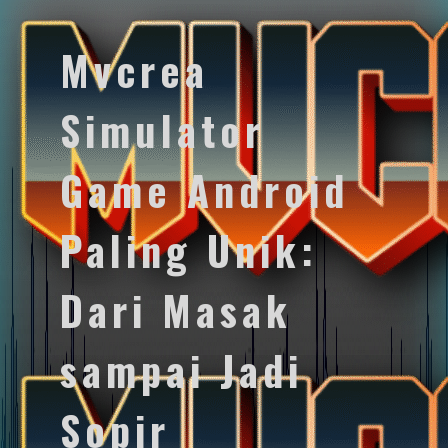
Mvcrea
Simulator
Game Android
Paling Unik:
Dari Masak
sampai Jadi
Sopir