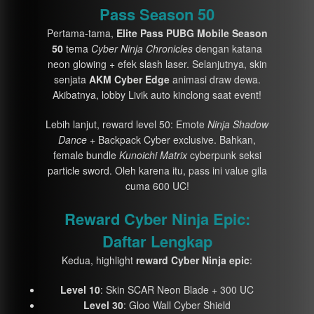
Pass Season 50
Pertama-tama,
Elite Pass PUBG Mobile Season
50
tema
Cyber Ninja Chronicles
dengan katana
neon glowing + efek slash laser. Selanjutnya, skin
senjata
AKM Cyber Edge
animasi draw dewa.
Akibatnya, lobby Livik auto kinclong saat event!
Lebih lanjut, reward level 50: Emote
Ninja Shadow
Dance
+ Backpack Cyber exclusive. Bahkan,
female bundle
Kunoichi Matrix
cyberpunk seksi
particle sword. Oleh karena itu, pass ini value gila
cuma 600 UC!
Reward Cyber Ninja Epic:
Daftar Lengkap
Kedua, highlight
reward Cyber Ninja epic
:
Level 10
: Skin SCAR Neon Blade + 300 UC
Level 30
: Gloo Wall Cyber Shield