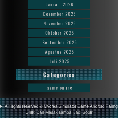
Januari 2026
Desember 2025
November 2025
Oktober 2025
September 2025
Agustus 2025
Juli 2025
Categories
game online
All rights reserved © Mvcrea Simulator Game Android Paling
Unik: Dari Masak sampai Jadi Sopir