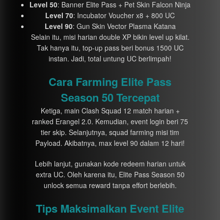
Level 50
: Banner Elite Pass + Pet Skin Falcon Ninja
Level 70
: Incubator Voucher x8 + 800 UC
Level 90
: Gun Skin Vector Plasma Katana
Selain itu, misi harian double XP bikin level up kilat.
Tak hanya itu, top-up pass beri bonus 1500 UC
instan. Jadi, total untung UC berlimpah!
Cara Farming Elite Pass
Season 50 Tercepat
Ketiga, main Clash Squad 12 match harian +
ranked Erangel 2.0. Kemudian, event login beri 75
tier skip. Selanjutnya, squad farming misi tim
Payload. Akibatnya, max level 90 dalam 12 hari!
Lebih lanjut, gunakan kode redeem harian untuk
extra UC. Oleh karena itu, Elite Pass Season 50
unlock semua reward tanpa effort berlebih.
Tips Maksimalkan Event Elite