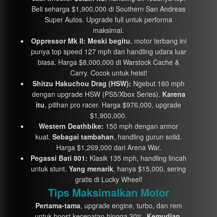
Beli seharga $1,900,000 di Southern San Andreas
Super Autos. Upgrade full untuk performa
maksimal.
Oppressor Mk II:
Meski begitu
, motor terbang ini
punya top speed 127 mph dan handling udara luar
biasa. Harga $8,000,000 di Warstock Cache &
Carry. Cocok untuk heist!
Shitzu Hakuchou Drag (HSW):
Ngebut 160 mph
dengan upgrade HSW (PS5/Xbox Series).
Karena
itu
, pilihan pro racer. Harga $976,000, upgrade
$1,900,000.
Western Deathbike:
150 mph dengan armor
kuat.
Sebagai tambahan
, handling gurun solid.
Harga $1,269,000 dari Arena War.
Pegassi Bati 801:
Klasik 135 mph, handling lincah
untuk stunt.
Yang menarik
, hanya $15,000, sering
gratis di Lucky Wheel!
Tips Maksimalkan Motor
Pertama-tama
, upgrade engine, turbo, dan rem
untuk boost kecepatan hingga 30%.
Kemudian
,