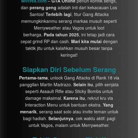
Mvcrea.com
–
GTA Online
penuh konflik sengit,
dan
perang geng
adalah inti dari kekacauan Los
Santos!
Terlebih lagi
, fitur Gang Attacks
memungkinkanmu serang markas musuh seperti
Merryweather atau Vagos untuk loot
berharga.
Pada tahun 2025
, ini tetap jadi cara
cepat grind RP dan cash.
Mari kita mulai
dengan
taktik jitu untuk kalahkan musuh besar tanpa
keringat!
Siapkan Diri Sebelum Serang
Pertama-tama
, unlock Gang Attacks di Rank 18 via
panggilan Martin Madrazo.
Selain itu
, pilih senjata
seperti Assault Rifle atau Sticky Bombs untuk
damage maksimal.
Karena itu
, rekrut kru via
Interaction Menu untuk bantuan ekstra.
Yang
menarik
, serang saat solo atau invite teman untuk
bagi hadiah.
Selanjutnya
, cek waktu aktif: pagi
untuk Vagos, malam untuk Merryweather.