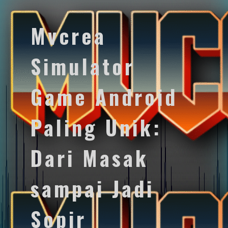
Mvcrea
Simulator
Game Android
Paling Unik:
Dari Masak
sampai Jadi
Sopir