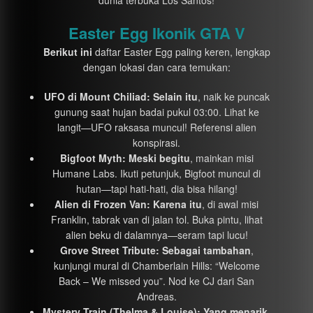
Easter Egg Ikonik GTA V
Berikut ini
daftar Easter Egg paling keren, lengkap
dengan lokasi dan cara temukan:
UFO di Mount Chiliad:
Selain itu
, naik ke puncak
gunung saat hujan badai pukul 03:00. Lihat ke
langit—UFO raksasa muncul! Referensi alien
konspirasi.
Bigfoot Myth:
Meski begitu
, mainkan misi
Humane Labs. Ikuti petunjuk, Bigfoot muncul di
hutan—tapi hati-hati, dia bisa hilang!
Alien di Frozen Van:
Karena itu
, di awal misi
Franklin, tabrak van di jalan tol. Buka pintu, lihat
alien beku di dalamnya—seram tapi lucu!
Grove Street Tribute:
Sebagai tambahan
,
kunjungi mural di Chamberlain Hills: “Welcome
Back – We missed you”. Nod ke CJ dari San
Andreas.
Mystery Train (Thelma & Louise):
Yang menarik
,