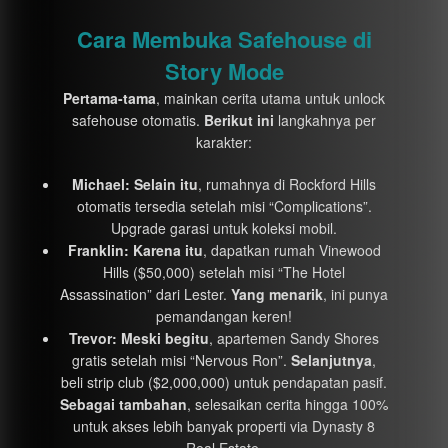
Cara Membuka Safehouse di
Story Mode
Pertama-tama
, mainkan cerita utama untuk unlock
safehouse otomatis.
Berikut ini
langkahnya per
karakter:
Michael:
Selain itu
, rumahnya di Rockford Hills
otomatis tersedia setelah misi “Complications”.
Upgrade garasi untuk koleksi mobil.
Franklin:
Karena itu
, dapatkan rumah Vinewood
Hills ($50,000) setelah misi “The Hotel
Assassination” dari Lester.
Yang menarik
, ini punya
pemandangan keren!
Trevor:
Meski begitu
, apartemen Sandy Shores
gratis setelah misi “Nervous Ron”.
Selanjutnya
,
beli strip club ($2,000,000) untuk pendapatan pasif.
Sebagai tambahan
, selesaikan cerita hingga 100%
untuk akses lebih banyak properti via Dynasty 8
Real Estate.