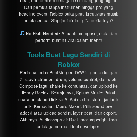
beat, dan perform sebagai DJ di panggung digital.
Dari pemula tanpa instrumen hingga pro yang
headline event, Roblox buka pintu kreativitas musik
untuk semua. Siap jadi bintang DJ berikutnya?
No Skill Needed:
AI bantu compose, efek, dan
perform buat hit viral dalam menit!
Tools Buat Lagu Sendiri di
Roblox
Pertama, coba BeatMerger: DAW in-game dengan
7 track instrumen, drum, volume control, dan efek.
Compose lagu, share ke komunitas, dan upload ke
library Roblox. Selanjutnya, Splash Music: Pakai
suara untuk beri lirik ke AI Kai dia transform jadi mix
unik. Kemudian, Music Maker: Pilih sound pre-
added atau upload sendiri, layer beat, dan export.
Akhirnya, Audioscape.ai: Buat track copyright-free
untuk game-mu, ideal developer.