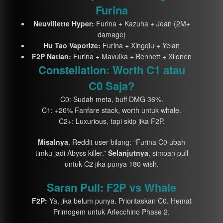
Furina
Neuvillette Hyper:
Furina + Kazuha + Jean (2M+
damage)
Hu Tao Vaporize:
Furina + Xingqiu + Yelan
F2P Natlan:
Furina + Mavuika + Bennett + Xilonen
Constellation: Worth C1 atau
C0 Saja?
C0: Sudah meta, buff DMG 36%.
C1: +20% Fanfare stack, worth untuk whale.
C2+: Luxurious, tapi skip jika F2P.
Misalnya
, Reddit user bilang: “Furina C0 ubah
timku jadi Abyss killer.”
Selanjutnya
, simpan pull
untuk C2 jika punya 180 wish.
Saran Pull: F2P vs Whale
F2P:
Ya, jika belum punya. Prioritaskan C0. Hemat
Primogem untuk Arlecchino Phase 2.