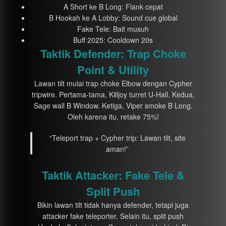
A Short ke B Long: Flank cepat
B Hookah ke A Lobby: Sound cue global
Fake Tele: Bait musuh
Buff 2025: Cooldown 20s
Taktik Defender: Trap Choke
Point & Utility
Lawan tilt mulai trap choke Elbow dengan Cypher
tripwire. Pertama-tama, Killjoy turret U-Hall. Kedua,
Sage wall B Window. Ketiga, Viper smoke B Long.
Oleh karena itu, retake 75%!
“Teleport trap + Cypher trip: Lawan tilt, site
aman!”
Taktik Attacker: Fake Tele &
Split Push
Bikin lawan tilt tidak hanya defender, tetapi juga
attacker fake teleporter. Selain itu, split push