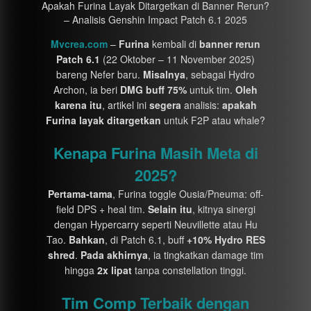
Apakah Furina Layak Ditargetkan di Banner Rerun?
– Analisis Genshin Impact Patch 6.1 2025
Mvcrea.com
–
Furina
kembali di
banner rerun
Patch 6.1
(22 Oktober – 11 November 2025)
bareng Nefer baru.
Misalnya
, sebagai Hydro
Archon, ia beri
DMG buff 75%
untuk tim.
Oleh
karena itu
, artikel ini
segera
analisis:
apakah
Furina layak ditargetkan
untuk F2P atau whale?
Kenapa Furina Masih Meta di
2025?
Pertama-tama
, Furina toggle Ousia/Pneuma: off-
field DPS + heal tim.
Selain itu
, kitnya sinergi
dengan Hypercarry seperti Neuvillette atau Hu
Tao.
Bahkan
, di Patch 6.1, buff
+10% Hydro RES
shred
.
Pada akhirnya
, ia tingkatkan damage tim
hingga
2x lipat
tanpa constellation tinggi.
Tim Comp Terbaik dengan