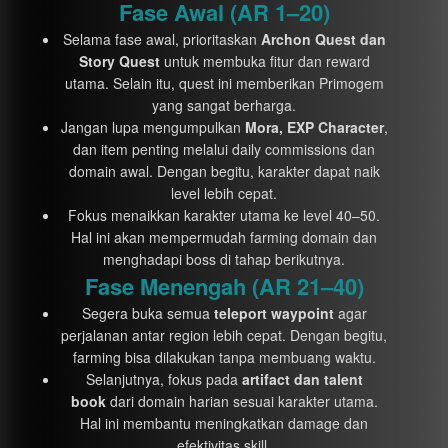
Fase Awal (AR 1–20)
Selama fase awal, prioritaskan
Archon Quest dan
Story Quest
untuk membuka fitur dan reward
utama. Selain itu, quest ini memberikan Primogem
yang sangat berharga.
Jangan lupa mengumpulkan
Mora, EXP Character
,
dan item penting melalui daily commissions dan
domain awal. Dengan begitu, karakter dapat naik
level lebih cepat.
Fokus menaikkan karakter utama ke level 40–50.
Hal ini akan mempermudah farming domain dan
menghadapi boss di tahap berikutnya.
Fase Menengah (AR 21–40)
Segera buka semua
teleport waypoint
agar
perjalanan antar region lebih cepat. Dengan begitu,
farming bisa dilakukan tanpa membuang waktu.
Selanjutnya, fokus pada
artifact dan talent
book
dari domain harian sesuai karakter utama.
Hal ini membantu meningkatkan damage dan
efektivitas skill.