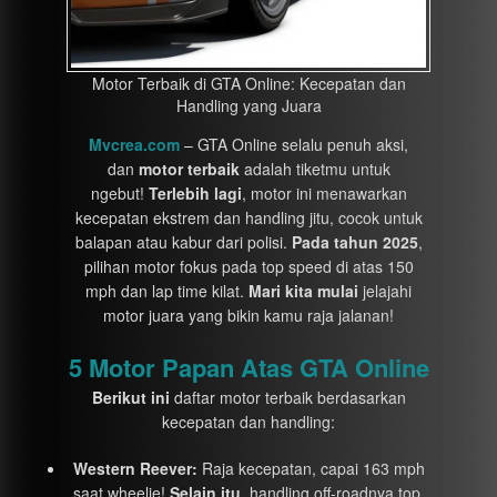
Motor Terbaik di GTA Online: Kecepatan dan
Handling yang Juara
Mvcrea.com
– GTA Online selalu penuh aksi,
dan
motor terbaik
adalah tiketmu untuk
ngebut!
Terlebih lagi
, motor ini menawarkan
kecepatan ekstrem dan handling jitu, cocok untuk
balapan atau kabur dari polisi.
Pada tahun 2025
,
pilihan motor fokus pada top speed di atas 150
mph dan lap time kilat.
Mari kita mulai
jelajahi
motor juara yang bikin kamu raja jalanan!
5 Motor Papan Atas GTA Online
Berikut ini
daftar motor terbaik berdasarkan
kecepatan dan handling:
Western Reever:
Raja kecepatan, capai 163 mph
saat wheelie!
Selain itu
, handling off-roadnya top.