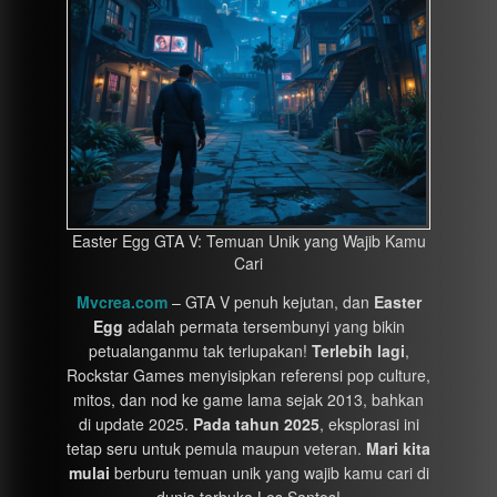
Easter Egg GTA V: Temuan Unik yang Wajib Kamu
Cari
Mvcrea.com
– GTA V penuh kejutan, dan
Easter
Egg
adalah permata tersembunyi yang bikin
petualanganmu tak terlupakan!
Terlebih lagi
,
Rockstar Games menyisipkan referensi pop culture,
mitos, dan nod ke game lama sejak 2013, bahkan
di update 2025.
Pada tahun 2025
, eksplorasi ini
tetap seru untuk pemula maupun veteran.
Mari kita
mulai
berburu temuan unik yang wajib kamu cari di
dunia terbuka Los Santos!