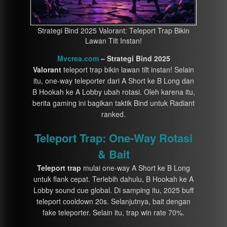
Strategi Bind 2025 Valorant: Teleport Trap Bikin
Lawan Tilt Instan!
Mvcrea.com
– Strategi Bind 2025
Valorant
teleport trap bikin lawan tilt instan! Selain
itu, one-way teleporter dari A Short ke B Long dan
B Hookah ke A Lobby ubah rotasi. Oleh karena itu,
berita gaming ini bagikan taktik Bind untuk Radiant
ranked.
Teleport Trap: One-Way Rotasi
& Bait
Teleport trap
mulai one-way A Short ke B Long
untuk flank cepat. Terlebih dahulu, B Hookah ke A
Lobby sound cue global. Di samping itu, 2025 buff
teleport cooldown 20s. Selanjutnya, bait dengan
fake teleporter. Selain itu, trap win rate 70%.