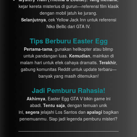
kejar kereta misterius di gurun—referensi film klasik
dengan mobil jatuh ke jurang.
Selanjutnya
, cek Yellow Jack Inn untuk referensi
Niko Bellic dari GTA IV.
Tips Berburu Easter Egg
Pertama-tama
, gunakan helikopter atau blimp
untuk pandangan luas.
Kemudian
, mainkan di
malam hari untuk efek cahaya dramatis.
Terakhir
,
gabung komunitas Reddit untuk update terbaru—
banyak yang masih ditemukan!
Jadi Pemburu Rahasia!
Akhirnya
, Easter Egg GTA V bikin game ini
abadi.
Tentu saja
, dengan temuan unik
ini,
segera
jelajahi Los Santos dan
apalagi
bagikan
penemuanmu. Siap jadi legenda pemburu misteri?