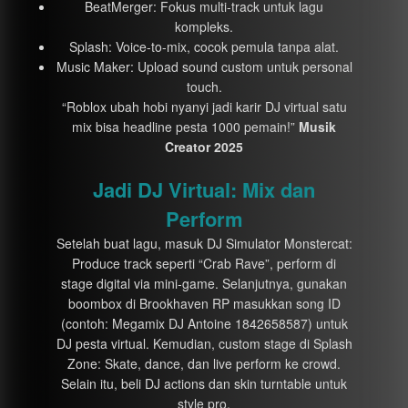
BeatMerger: Fokus multi-track untuk lagu
kompleks.
Splash: Voice-to-mix, cocok pemula tanpa alat.
Music Maker: Upload sound custom untuk personal
touch.
“Roblox ubah hobi nyanyi jadi karir DJ virtual satu
mix bisa headline pesta 1000 pemain!”
Musik
Creator 2025
Jadi DJ Virtual: Mix dan
Perform
Setelah buat lagu, masuk DJ Simulator Monstercat:
Produce track seperti “Crab Rave”, perform di
stage digital via mini-game. Selanjutnya, gunakan
boombox di Brookhaven RP masukkan song ID
(contoh: Megamix DJ Antoine 1842658587) untuk
DJ pesta virtual. Kemudian, custom stage di Splash
Zone: Skate, dance, dan live perform ke crowd.
Selain itu, beli DJ actions dan skin turntable untuk
style pro.