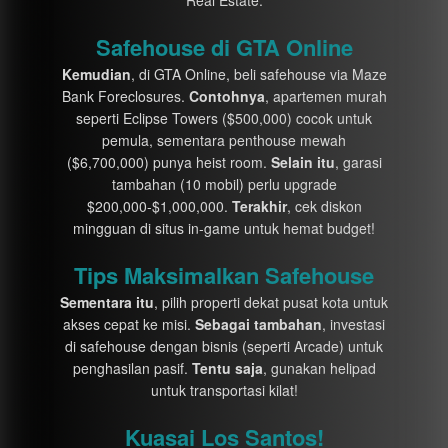
Safehouse di GTA Online
Kemudian
, di GTA Online, beli safehouse via Maze
Bank Foreclosures.
Contohnya
, apartemen murah
seperti Eclipse Towers ($500,000) cocok untuk
pemula, sementara penthouse mewah
($6,700,000) punya heist room.
Selain itu
, garasi
tambahan (10 mobil) perlu upgrade
$200,000-$1,000,000.
Terakhir
, cek diskon
mingguan di situs in-game untuk hemat budget!
Tips Maksimalkan Safehouse
Sementara itu
, pilih properti dekat pusat kota untuk
akses cepat ke misi.
Sebagai tambahan
, investasi
di safehouse dengan bisnis (seperti Arcade) untuk
penghasilan pasif.
Tentu saja
, gunakan helipad
untuk transportasi kilat!
Kuasai Los Santos!