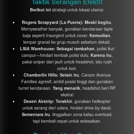
Taktik Serangan Efektif
Berikut ini
strategi untuk lokasi utama:
Rogers Scrapyard (La Puerta):
Meski begitu
,
Merryweather banyak, gunakan kendaraan lapis
baja seperti Insurgent untuk cover.
Kemudian
,
lempar granat ke grup musuh sebelum dekati.
LSIA Warehouse:
Sebagai tambahan
, polisi ikut
campur—hindari tembak polisi dulu.
Karena itu
,
pakai sniper dari jauh untuk headshot, lalu rush
untuk loot.
Chamberlin Hills:
Selain itu
, Carson Avenue
Families agresif; ambil posisi tinggi dan gunakan
turret kendaraan.
Yang menarik
, headshot beri RP
ekstra!
Desert Airstrip:
Terakhir
, gunakan helikopter
untuk serang dari udara, hindari drive-by darat.
Sementara itu
, tinggalkan zona kalau overload,
tapi kembali cepat untuk selesaikan.