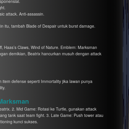
sponensial.
ght.
c attack. Anti-assassin.
ain itu, tambah Blade of Despair untuk burst damage.
aff, Haas’s Claws, Wind of Nature. Emblem: Marksman
engan demikian, Beatrix hancurkan musuh dengan attack
h item defense seperti Immortality jika lawan punya
ity.
 Marksman
atrix. 2. Mid Game: Rotasi ke Turtle, gunakan attack
akang tank saat team fight. 3. Late Game: Push tower atau
tioning kunci sukses.