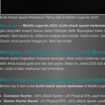
Build Attack Speed Marksman Paling Gila di Mobile Legends 2025!
Mvcrea.com
– Mobile Legends 2025
,
build attack speed marksma
gila yang bikin musuh hancur dalam hitungan detik. Bayangkan tower
attack! Oleh karena itu, artikel ini ungkap item terbaik, build contoh, d
Cocok untuk pemula hingga pro. Mari kita mulai!
Mengapa Attack Speed Penting untuk Mark
Attack speed tingkatkan frekuensi serangan, ideal untuk marksman yan
bikin Anda kuasai gold lane dan late game. Selain itu, meta 2025 buff 
itu, build ini bikin marksman tak terhentikan.
Item Terbaik untuk Build Attack Speed Ma
Berikut top 5 item untuk
build attack speed marksman
di Mobile Leg
Corrosion Scythe
: +50% Attack Speed, +25 Physical ATK, pasif sl
Demon Hunter Sword
: +35 Physical ATK, +25% Attack Speed, pasif l