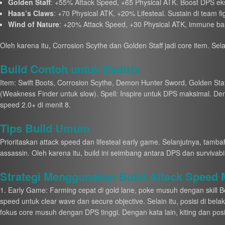
Golden Staff
: +55% Attack Speed, +65 Physical ATK. Boost DPS ek
Haas’s Claws
: +70 Physical ATK, +20% Lifesteal. Sustain di team fi
Wind of Nature
: +20% Attack Speed, +30 Physical ATK, immune basi
Oleh karena itu, Corrosion Scythe dan Golden Staff jadi core item. Sel
Build Contoh untuk Beatrix
Item: Swift Boots, Corrosion Scythe, Demon Hunter Sword, Golden St
(Weakness Finder untuk slow). Spell: Inspire untuk DPS maksimal. D
speed 2.0+ di menit 8.
Tips Build Umum
Prioritaskan attack speed dan lifesteal early game. Selanjutnya, tamba
assassin. Oleh karena itu, build ini seimbang antara DPS dan survivabil
Strategi Menggunakan Build Attack Speed
1. Early Game: Farming cepat di gold lane, poke musuh dengan skill Be
speed untuk clear wave dan secure objective. Selain itu, posisi di bel
fokus core musuh dengan DPS tinggi. Dengan kata lain, kiting dan posi