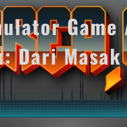
mulator Game 
k: Dari Masak
y