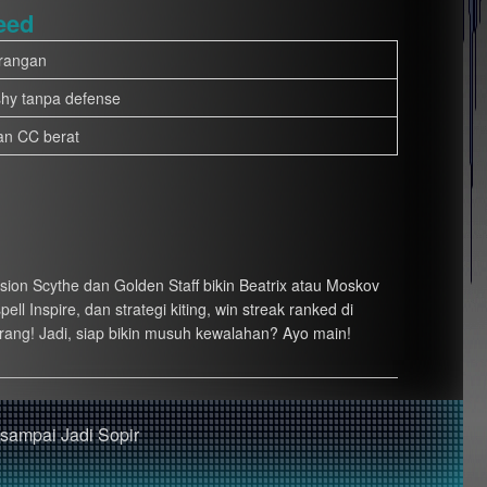
eed
rangan
shy tanpa defense
an CC berat
sion Scythe dan Golden Staff bikin Beatrix atau Moskov
 Inspire, dan strategi kiting, win streak ranked di
arang! Jadi, siap bikin musuh kewalahan? Ayo main!
 sampai Jadi Sopir