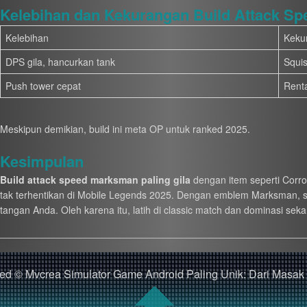
Kelebihan dan Kekurangan Build Attack Sp
Kelebihan
Keku
DPS gila, hancurkan tank
Squi
Push tower cepat
Rent
Meskipun demikian, build ini meta OP untuk ranked 2025.
Kesimpulan
Build attack speed marksman paling gila
dengan item seperti Corro
tak terhentikan di Mobile Legends 2025. Dengan emblem Marksman, spell
tangan Anda. Oleh karena itu, latih di classic match dan dominasi sek
rved © Mvcrea Simulator Game Android Paling Unik: Dari Masak