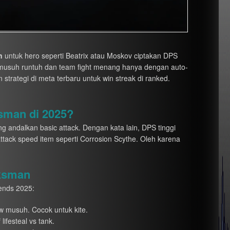
n
untuk hero seperti Beatrix atau Moskov ciptakan DPS
 musuh runtuh dan team fight menang hanya dengan auto-
an strategi di meta terbaru untuk win streak di ranked.
sman di 2025?
g andalkan basic attack. Dengan kata lain, DPS tinggi
attack speed item seperti Corrosion Scythe. Oleh karena
rksman
ends 2025:
ow musuh. Cocok untuk kite.
ifesteal vs tank.