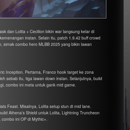
 dan Lolita + Cecilion bikin war langsung kelar di
i kemenangan instan. Selain itu, patch 1.9.42 buff crowd
an, simak combo hero MLBB 2025 yang bikin lawan
c Inception. Pertama, Franco hook target ke zona
h sebab itu, tiga lawan down instan. Selanjutnya, build
i, combo ini meta untuk gank mid game.
ats Feast. Misalnya, Lolita setup stun di mid lane.
build Athena’s Shield untuk Lolita, Lightning Truncheon
, combo ini OP di Mythic+.