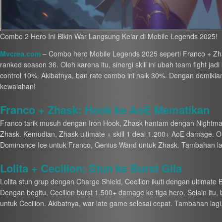
Combo 2 Hero Ini Bikin War Langsung Kelar di Mobile Legends 2025!
Mvcrea.com
– Combo hero Mobile Legends 2025 seperti Franco + Zhask
ranked season 36. Oleh karena itu, sinergi skill ini ubah team fight jad
control 10%. Akibatnya, ban rate combo ini naik 30%. Dengan demiki
kewalahan!
Franco + Zhask: Hook ke AoE Mematikan
Franco tarik musuh dengan Iron Hook, Zhask hantam dengan Nightmari
Zhask. Kemudian, Zhask ultimate + skill 1 deal 1.200+ AoE damage. Ole
Dominance Ice untuk Franco, Genius Wand untuk Zhask. Tambahan lag
Lolita + Cecilion: Stun ke Burst Gila
Lolita stun grup dengan Charge Shield, Cecilion ikuti dengan ultimate B
Dengan begitu, Cecilion burst 1.500+ damage ke tiga hero. Selain itu, 
untuk Cecilion. Akibatnya, war late game selesai cepat. Tambahan lagi