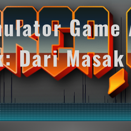
mulator Game 
k: Dari Masak
y