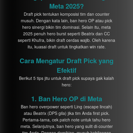
Meta 2025?
Draft pick tentukan komposisi tim dan counter
musuh. Dengan kata lain, ban hero OP atau pick
hero sinergi bikin tim dominasi. Selain itu, meta
2025 penuh hero burst seperti Beatrix dan CC
seperti Khufra, bikin draft cerdas wajib. Oleh karena
itu, kuasai draft untuk tingkatkan win rate.
Cara Mengatur Draft Pick yang
Efektif
Berikut 5 tips jitu untuk draft pick supaya gak kalah
hero:
1. Ban Hero OP di Meta
Ban hero overpower seperti Ling (escape lincah)
atau Beatrix (DPS gila) jika tim Anda first pick.
Pertama-tama, cek patch note untuk tahu hero
meta. Selanjutnya, ban hero yang sulit di-counter
tim Anda. Dengan demikian, musuh kehilangan