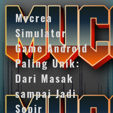
Mvcrea
Simulator
Game Android
Paling Unik:
Dari Masak
sampai Jadi
Sopir