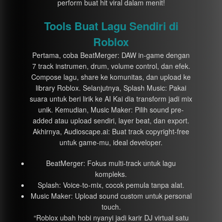
perform buat hit viral dalam menit!
Tools Buat Lagu Sendiri di
Roblox
Pertama, coba BeatMerger: DAW in-game dengan
7 track instrumen, drum, volume control, dan efek.
Compose lagu, share ke komunitas, dan upload ke
library Roblox. Selanjutnya, Splash Music: Pakai
suara untuk beri lirik ke AI Kai dia transform jadi mix
unik. Kemudian, Music Maker: Pilih sound pre-
added atau upload sendiri, layer beat, dan export.
Akhirnya, Audioscape.ai: Buat track copyright-free
untuk game-mu, ideal developer.
BeatMerger: Fokus multi-track untuk lagu
kompleks.
Splash: Voice-to-mix, cocok pemula tanpa alat.
Music Maker: Upload sound custom untuk personal
touch.
“Roblox ubah hobi nyanyi jadi karir DJ virtual satu