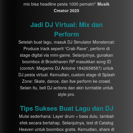
mix bisa headline pesta 1000 pemain!”
Musik
Creator 2025
Jadi DJ Virtual: Mix dan
Perform
Setelah buat lagu, masuk DJ Simulator Monstercat:
Produce track seperti “Crab Rave”, perform di
stage digital via mini-game. Selanjutnya, gunakan
boombox di Brookhaven RP masukkan song ID
(contoh: Megamix DJ Antoine 1842658587) untuk
DJ pesta virtual. Kemudian, custom stage di Splash
Zone: Skate, dance, dan live perform ke crowd.
Selain itu, beli DJ actions dan skin turntable untuk
style pro.
Tips Sukses Buat Lagu dan DJ
Mulai sederhana: Layer drum + bass dulu, tambah
efek secara bertahap. Selanjutnya, test di Catalog
Heaven untuk boombox gratis. Kemudian, share di