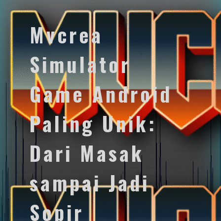
Mvcrea
Simulator
Game Android
Paling Unik:
Dari Masak
sampai Jadi
Sopir