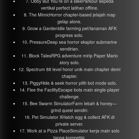
7. Obby But You’re on a BikeParkour sepeda
vertikal perfect latihan offline.
8. The MimicHorror chapter-based jelajah map
gelap alone.
9. Grow a GardenIdle farming pet/tanaman AFK
progress solo.
10. PressureDeep sea horror eksplor submarine
sendirian.
11. Block TalesRPG adventure mirip Paper Mario
story solo.
12. Spectrum 88 level horor unik main chapter demi
chapter.
13. PiggyHide & seek horror pilih bot mode solo.
14. Flee the FacilityEscape bots main single-player
challenge.
15. Bee Swarm SimulatorFarm lebah & honey—
grind quest sendiri.
16. Pet Simulator XHatch egg & collect AFK di
private server.
17. Work at a Pizza PlaceSimulator kerja main solo
tanpa kompetisi.