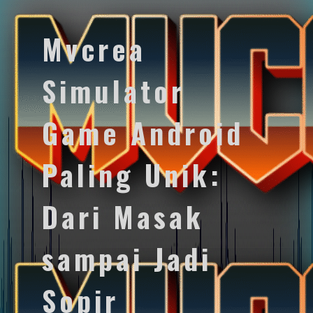
Mvcrea
Simulator
Game Android
Paling Unik:
Dari Masak
sampai Jadi
Sopir