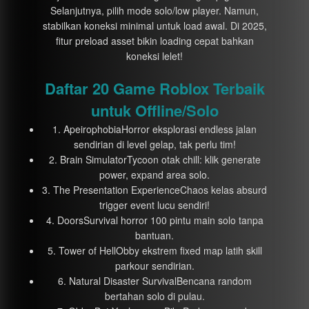
Selanjutnya, pilih mode solo/low player. Namun,
stabilkan koneksi minimal untuk load awal. Di 2025,
fitur preload asset bikin loading cepat bahkan
koneksi lelet!
Daftar 20 Game Roblox Terbaik
untuk Offline/Solo
1. ApeirophobiaHorror eksplorasi endless jalan
sendirian di level gelap, tak perlu tim!
2. Brain SimulatorTycoon otak chill: klik generate
power, expand area solo.
3. The Presentation ExperienceChaos kelas absurd
trigger event lucu sendiri!
4. DoorsSurvival horror 100 pintu main solo tanpa
bantuan.
5. Tower of HellObby ekstrem fixed map latih skill
parkour sendirian.
6. Natural Disaster SurvivalBencana random
bertahan solo di pulau.