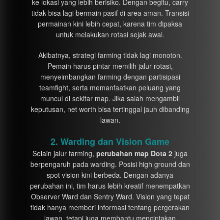
ke lokasi yang lebih berisiko. Dengan begitu, carry
tidak bisa lagi bermain pasif di area aman. Transisi
permainan kini lebih cepat, karena tim dipaksa
untuk melakukan rotasi sejak awal.
Akibatnya, strategi farming tidak lagi monoton.
Pemain harus pintar memilih jalur rotasi,
menyeimbangkan farming dengan partisipasi
teamfight, serta memanfaatkan peluang yang
muncul di sekitar map. Jika salah mengambil
keputusan, net worth bisa tertinggal jauh dibanding
lawan.
2. Warding dan Vision Game
Selain jalur farming,
perubahan map Dota 2
juga
berpengaruh pada warding. Posisi high ground dan
spot vision kini berbeda. Dengan adanya
perubahan ini, tim harus lebih kreatif menempatkan
Observer Ward dan Sentry Ward. Vision yang tepat
tidak hanya memberi informasi tentang pergerakan
lawan, tetapi juga membantu menciptakan