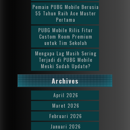
Pemain PUBG Mobile Berusia
55 Tahun Raih Ace Master
Pertama
PUBG Mobile Rilis Fitur
Custom Room Premium
untuk Tim Sekolah
Mengapa Lag Masih Sering
Terjadi di PUBG Mobile
Meski Sudah Update?
Archives
April 2026
Maret 2026
Februari 2026
Januari 2026