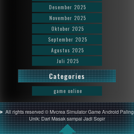
Desember 2025
November 2025
Oktober 2025
September 2025
Agustus 2025
Juli 2025
Categories
game online
All rights reserved © Mvcrea Simulator Game Android Paling
Unik: Dari Masak sampai Jadi Sopir