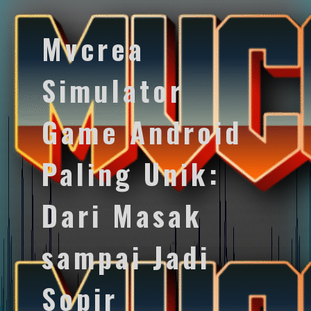
Mvcrea
Simulator
Game Android
Paling Unik:
Dari Masak
sampai Jadi
Sopir