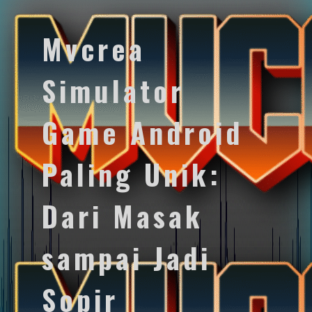
Mvcrea
Simulator
Game Android
Paling Unik:
Dari Masak
sampai Jadi
Sopir