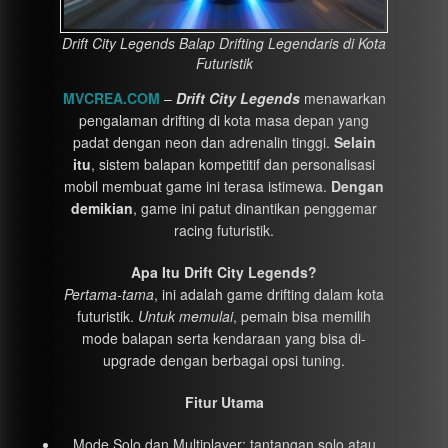
Drift City Legends Balap Drifting Legendaris di Kota
Futuristik
MVCREA.COM
–
Drift City Legends
menawarkan
pengalaman drifting di kota masa depan yang
padat dengan neon dan adrenalin tinggi.
Selain
itu
, sistem balapan kompetitif dan personalisasi
mobil membuat game ini terasa istimewa.
Dengan
demikian
, game ini patut dinantikan penggemar
racing futuristik.
Apa Itu Drift City Legends?
Pertama-tama
, ini adalah game drifting dalam kota
futuristik.
Untuk memulai
, pemain bisa memilih
mode balapan serta kendaraan yang bisa di-
upgrade dengan berbagai opsi tuning.
Fitur Utama
Mode Solo dan Multiplayer: tantangan solo atau