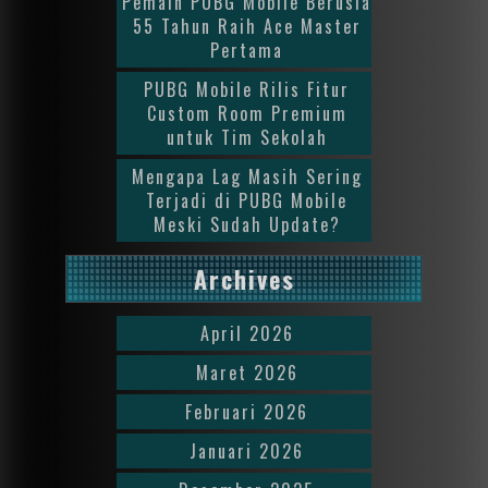
Pemain PUBG Mobile Berusia
55 Tahun Raih Ace Master
Pertama
PUBG Mobile Rilis Fitur
Custom Room Premium
untuk Tim Sekolah
Mengapa Lag Masih Sering
Terjadi di PUBG Mobile
Meski Sudah Update?
Archives
April 2026
Maret 2026
Februari 2026
Januari 2026