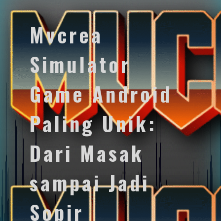
Mvcrea
Simulator
Game Android
Paling Unik:
Dari Masak
sampai Jadi
Sopir