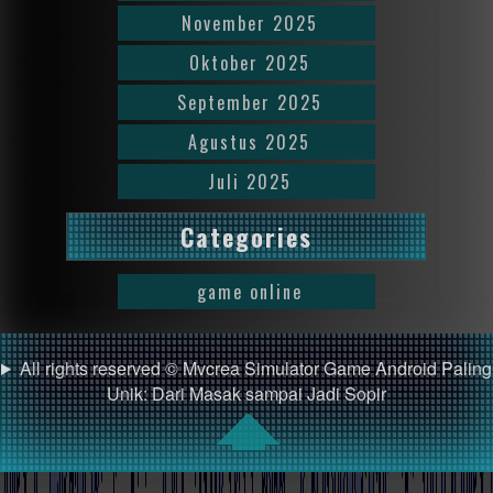
November 2025
Oktober 2025
September 2025
Agustus 2025
Juli 2025
Categories
game online
All rights reserved © Mvcrea Simulator Game Android Paling
Unik: Dari Masak sampai Jadi Sopir