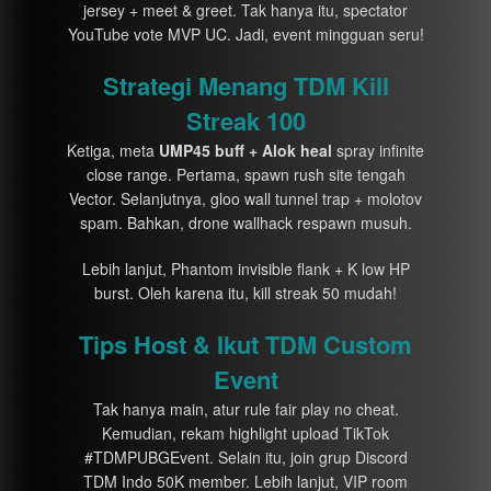
jersey + meet & greet. Tak hanya itu, spectator
YouTube vote MVP UC. Jadi, event mingguan seru!
Strategi Menang TDM Kill
Streak 100
Ketiga, meta
UMP45 buff + Alok heal
spray infinite
close range. Pertama, spawn rush site tengah
Vector. Selanjutnya, gloo wall tunnel trap + molotov
spam. Bahkan, drone wallhack respawn musuh.
Lebih lanjut, Phantom invisible flank + K low HP
burst. Oleh karena itu, kill streak 50 mudah!
Tips Host & Ikut TDM Custom
Event
Tak hanya main, atur rule fair play no cheat.
Kemudian, rekam highlight upload TikTok
#TDMPUBGEvent. Selain itu, join grup Discord
TDM Indo 50K member. Lebih lanjut, VIP room