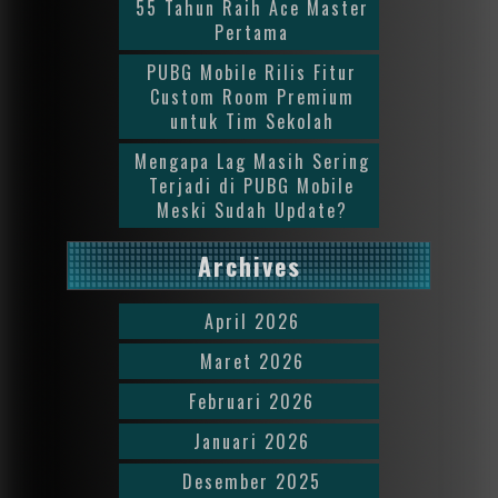
55 Tahun Raih Ace Master
Pertama
PUBG Mobile Rilis Fitur
Custom Room Premium
untuk Tim Sekolah
Mengapa Lag Masih Sering
Terjadi di PUBG Mobile
Meski Sudah Update?
Archives
April 2026
Maret 2026
Februari 2026
Januari 2026
Desember 2025