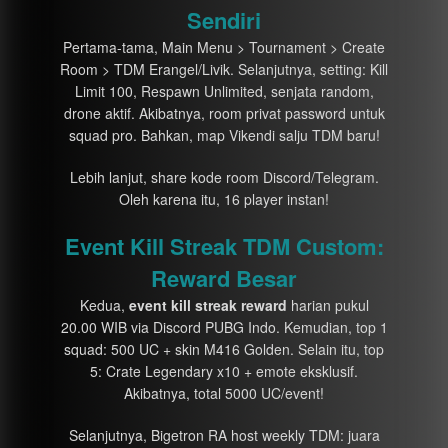
Sendiri
Pertama-tama, Main Menu > Tournament > Create
Room > TDM Erangel/Livik. Selanjutnya, setting: Kill
Limit 100, Respawn Unlimited, senjata random,
drone aktif. Akibatnya, room privat password untuk
squad pro. Bahkan, map Vikendi salju TDM baru!
Lebih lanjut, share kode room Discord/Telegram.
Oleh karena itu, 16 player instan!
Event Kill Streak TDM Custom:
Reward Besar
Kedua,
event kill streak reward
harian pukul
20.00 WIB via Discord PUBG Indo. Kemudian, top 1
squad: 500 UC + skin M416 Golden. Selain itu, top
5: Crate Legendary x10 + emote eksklusif.
Akibatnya, total 5000 UC/event!
Selanjutnya, Bigetron RA host weekly TDM: juara