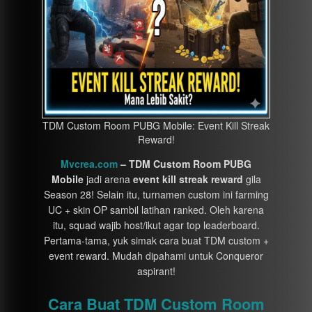
TDM Custom Room PUBG Mobile: Event Kill Streak
Reward!
Mvcrea.com
– TDM Custom Room PUBG
Mobile
jadi arena
event kill streak reward
gila
Season 28! Selain itu, turnamen custom ini farming
UC + skin OP sambil latihan ranked. Oleh karena
itu, squad wajib host/ikut agar top leaderboard.
Pertama-tama, yuk simak cara buat TDM custom +
event reward. Mudah dipahami untuk Conqueror
aspirant!
Cara Buat TDM Custom Room