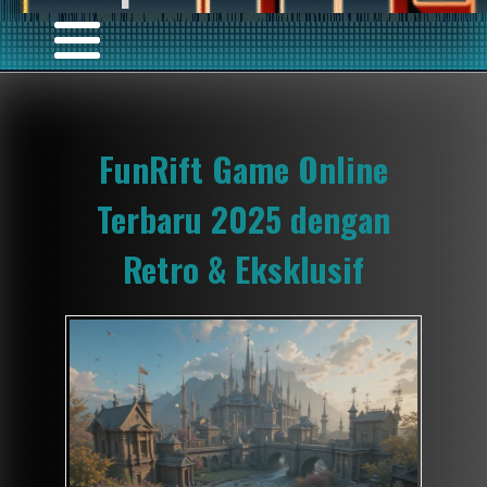
FunRift Game Online
Terbaru 2025 dengan
Retro & Eksklusif