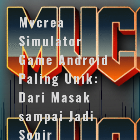
Mvcrea
Simulator
Game Android
Paling Unik:
Dari Masak
sampai Jadi
Sopir