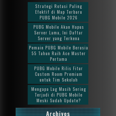
Strategi Rotasi Paling
Efektif di Map Terbaru
PUBG Mobile 2026
PUBG Mobile Akan Hapus
Server Lama, Ini Daftar
Server yang Terkena
Pemain PUBG Mobile Berusia
55 Tahun Raih Ace Master
Pertama
PUBG Mobile Rilis Fitur
Custom Room Premium
untuk Tim Sekolah
Mengapa Lag Masih Sering
Terjadi di PUBG Mobile
Meski Sudah Update?
Archives