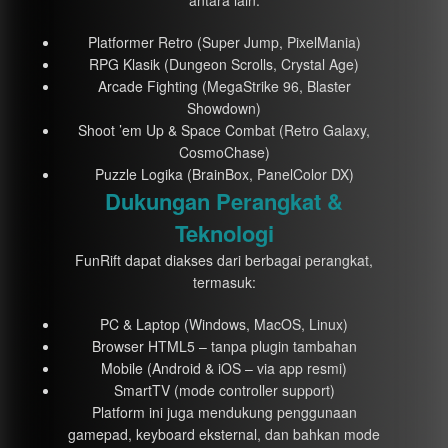
Platformer Retro (Super Jump, PixelMania)
RPG Klasik (Dungeon Scrolls, Crystal Age)
Arcade Fighting (MegaStrike 96, Blaster
Showdown)
Shoot ’em Up & Space Combat (Retro Galaxy,
CosmoChase)
Puzzle Logika (BrainBox, PanelColor DX)
Dukungan Perangkat &
Teknologi
FunRift dapat diakses dari berbagai perangkat,
termasuk:
PC & Laptop (Windows, MacOS, Linux)
Browser HTML5 – tanpa plugin tambahan
Mobile (Android & iOS – via app resmi)
SmartTV (mode controller support)
Platform ini juga mendukung penggunaan
gamepad, keyboard eksternal, dan bahkan mode