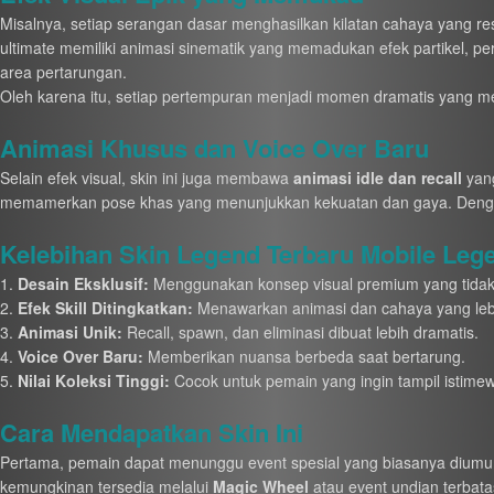
Misalnya, setiap serangan dasar menghasilkan kilatan cahaya yang res
ultimate memiliki animasi sinematik yang memadukan efek partikel, 
area pertarungan.
Oleh karena itu, setiap pertempuran menjadi momen dramatis yang m
Animasi Khusus dan Voice Over Baru
Selain efek visual, skin ini juga membawa
animasi idle dan recall
yang
memamerkan pose khas yang menunjukkan kekuatan dan gaya. Dengan de
Kelebihan Skin Legend Terbaru Mobile Leg
Desain Eksklusif:
Menggunakan konsep visual premium yang tidak a
Efek Skill Ditingkatkan:
Menawarkan animasi dan cahaya yang lebi
Animasi Unik:
Recall, spawn, dan eliminasi dibuat lebih dramatis.
Voice Over Baru:
Memberikan nuansa berbeda saat bertarung.
Nilai Koleksi Tinggi:
Cocok untuk pemain yang ingin tampil istime
Cara Mendapatkan Skin Ini
Pertama, pemain dapat menunggu event spesial yang biasanya diumumk
kemungkinan tersedia melalui
Magic Wheel
atau event undian terbata