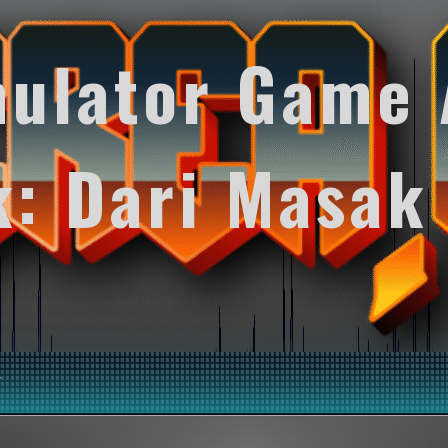
mulator Game 
k: Dari Masak
y