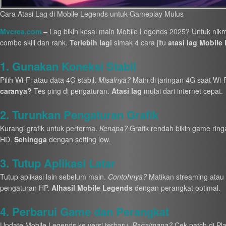
Cara Atasi Lag di Mobile Legends untuk Gameplay Mulus
Mvcrea.com
– Lag bikin kesal main Mobile Legends 2025? Untuk nik
combo skill dan rank.
Terlebih lagi
simak 4 cara jitu
atasi lag Mobile
1. Gunakan Koneksi Stabil
Pilih Wi-Fi atau data 4G stabil.
Misalnya?
Main di jaringan 4G saat Wi-F
caranya?
Tes ping di pengaturan.
Atasi lag
mulai dari internet cepat.
2. Turunkan Pengaturan Grafik
Kurangi grafik untuk performa.
Kenapa?
Grafik rendah bikin game ring
HD.
Sehingga
dengan setting low.
3. Tutup Aplikasi Latar
Tutup aplikasi lain sebelum main.
Contohnya?
Matikan streaming atau 
pengaturan HP.
Alhasil
Mobile Legends
dengan perangkat optimal.
4. Perbarui Game dan Perangkat
Update Mobile Legends ke versi terbaru.
Bagaimana?
Cek patch di Pl