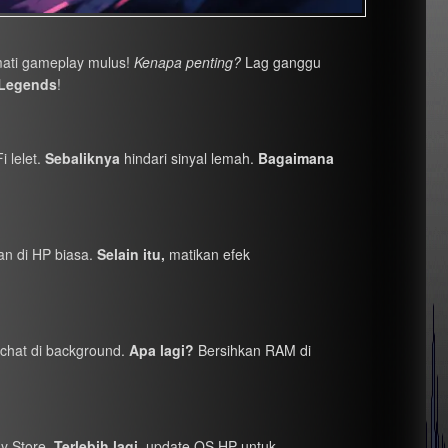
mati gameplay mulus!
Kenapa penting?
Lag ganggu
 Legends
!
i lelet.
Sebaliknya
hindari sinyal lemah.
Bagaimana
an di HP biasa.
Selain itu,
matikan efek
chat di background.
Apa lagi?
Bersihkan RAM di
ay Store.
Terlebih lagi,
update OS HP untuk