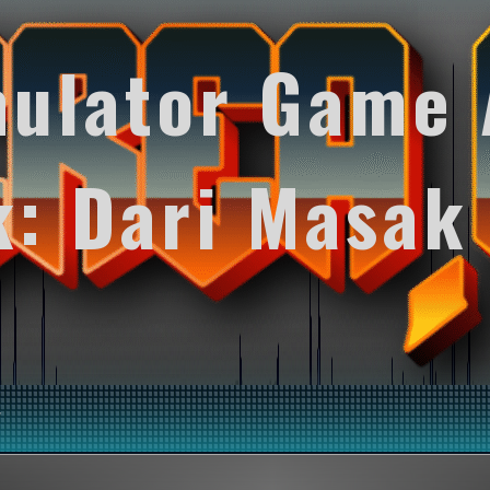
mulator Game 
k: Dari Masak
y