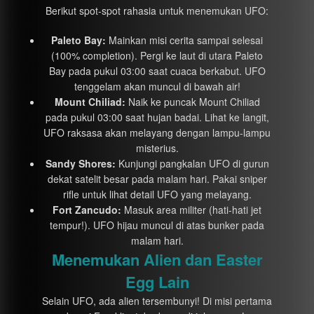
Berikut spot-spot rahasia untuk menemukan UFO:
Paleto Bay:
Mainkan misi cerita sampai selesai
(100% completion). Pergi ke laut di utara Paleto
Bay pada pukul 03:00 saat cuaca berkabut. UFO
tenggelam akan muncul di bawah air!
Mount Chiliad:
Naik ke puncak Mount Chiliad
pada pukul 03:00 saat hujan badai. Lihat ke langit,
UFO raksasa akan melayang dengan lampu-lampu
misterius.
Sandy Shores:
Kunjungi pangkalan UFO di gurun
dekat satelit besar pada malam hari. Pakai sniper
rifle untuk lihat detail UFO yang melayang.
Fort Zancudo:
Masuk area militer (hati-hati jet
tempur!). UFO hijau muncul di atas bunker pada
malam hari.
Menemukan Alien dan Easter
Egg Lain
Selain UFO, ada alien tersembunyi! Di misi pertama