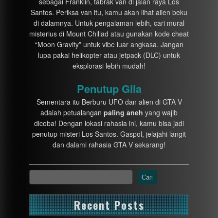
sebagai Franklin, tabrak van di jalan raya Los
Santos. Periksa van itu, kamu akan lihat alien beku
di dalamnya. Untuk pengalaman lebih, cari mural
misterius di Mount Chiliad atau gunakan kode cheat
“Moon Gravity” untuk vibe luar angkasa. Jangan
lupa pakai helikopter atau jetpack (DLC) untuk
eksplorasi lebih mudah!
Penutup Gila
Sementara itu Berburu UFO dan alien di GTA V
adalah petualangan
paling aneh
yang wajib
dicoba! Dengan lokasi rahasia ini, kamu bisa jadi
penutup misteri Los Santos. Gaspol, jelajahi langit
dan dalami rahasia GTA V sekarang!
Cari
Recent Posts