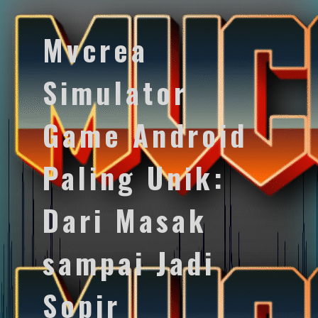
Mvcrea
Simulator
Game Android
Paling Unik:
Dari Masak
sampai Jadi
Sopir