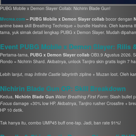
PUBG Mobile x Demon Slayer Collab: Nichirin Blade Gun!
Mvcrea.com
– PUBG Mobile x Demon Slayer collab
bocor dengan
N
anime bawa skill Breathing Technique + bundle Hashira. Oleh karena i
tama, yuk simak detail lengkap PUBG x Demon Slayer. Mudah dipahami
Event PUBG Mobile x Demon Slayer: Rilis &
Pertama-tama,
PUBG x Demon Slayer collab
OB3.9 Agustus 2026. Se
Rondo = Nichirin Shard. Akibatnya, unlock Tanjiro skin gratis login 7 ha
Lebih lanjut, map
Infinite Castle
labyrinth zipline + Muzan loot. Oleh ka
Nichirin Blade Gun OP: Skill Breakdown
Kedua,
Nichirin Blade Gun
Water Breathing First Form
: Slash bullet 
Focus
damage +30% low HP. Akibatnya, Tanjiro rusher Crossfire + bre
HP 10 detik.
Tak hanya itu, combo UMP45 buff one-tap. Jadi, ban rate 91%!