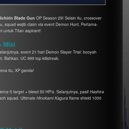
ichirin Blade Gun
OP Season 29! Selain itu, crossover
tu, squad wajib claim via event Demon Hunt. Pertama-
 untuk Titan aspirant!
 Misi
lanjutnya, event 21 hari Demon Slayer Trial: booyah
ri. Bahkan, UC 999 top killstreak.
rena itu, XP ganda!
pierce 5 target + bleed 50 HP/s. Selanjutnya, pasif
Hashira
ach squad. Ultimate
Hinokami Kagura
flame shield 1000