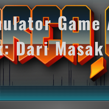
mulator Game 
k: Dari Masak
y