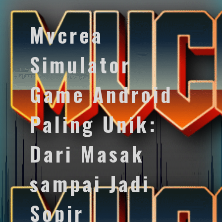
Mvcrea
Simulator
Game Android
Paling Unik:
Dari Masak
sampai Jadi
Sopir