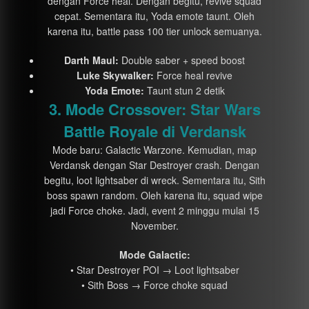
dengan Force heal. Dengan begitu, revive squad
cepat. Sementara itu, Yoda emote taunt. Oleh
karena itu, battle pass 100 tier unlock semuanya.
Darth Maul:
Double saber + speed boost
Luke Skywalker:
Force heal revive
Yoda Emote:
Taunt stun 2 detik
3. Mode Crossover: Star Wars
Battle Royale di Verdansk
Mode baru: Galactic Warzone. Kemudian, map
Verdansk dengan Star Destroyer crash. Dengan
begitu, loot lightsaber di wreck. Sementara itu, Sith
boss spawn random. Oleh karena itu, squad wipe
jadi Force choke. Jadi, event 2 minggu mulai 15
November.
Mode Galactic:
• Star Destroyer POI → Loot lightsaber
• Sith Boss → Force choke squad