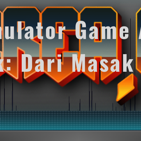
mulator Game 
k: Dari Masak
y