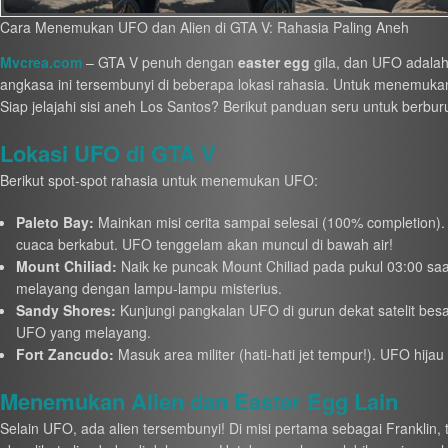
Cara Menemukan UFO dan Alien di GTA V: Rahasia Paling Aneh
Mvcrea.com
– GTA V penuh dengan
easter egg
gila, dan UFO adalah 
angkasa ini tersembunyi di beberapa lokasi rahasia. Untuk menemukann
Siap jelajahi sisi aneh Los Santos? Berikut panduan seru untuk berbu
Lokasi UFO di GTA V
Berikut spot-spot rahasia untuk menemukan UFO:
Paleto Bay:
Mainkan misi cerita sampai selesai (100% completion). 
cuaca berkabut. UFO tenggelam akan muncul di bawah air!
Mount Chiliad:
Naik ke puncak Mount Chiliad pada pukul 03:00 saat
melayang dengan lampu-lampu misterius.
Sandy Shores:
Kunjungi pangkalan UFO di gurun dekat satelit besar 
UFO yang melayang.
Fort Zancudo:
Masuk area militer (hati-hati jet tempur!). UFO hija
Menemukan Alien dan Easter Egg Lain
Selain UFO, ada alien tersembunyi! Di misi pertama sebagai Franklin, t