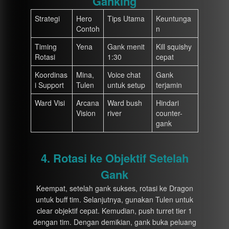
Ganking
Strategi
Hero
Tips Utama
Keuntunga
Contoh
n
Timing
Yena
Gank menit
Kill squishy
Rotasi
1:30
cepat
Koordinas
Mina,
Voice chat
Gank
i Support
Tulen
untuk setup
terjamin
Ward Visi
Arcana
Ward bush
Hindari
Vision
river
counter-
gank
4. Rotasi ke Objektif Setelah
Gank
Keempat, setelah gank sukses, rotasi ke Dragon
untuk buff tim. Selanjutnya, gunakan Tulen untuk
clear objektif cepat. Kemudian, push turret tier 1
dengan tim. Dengan demikian, gank buka peluang