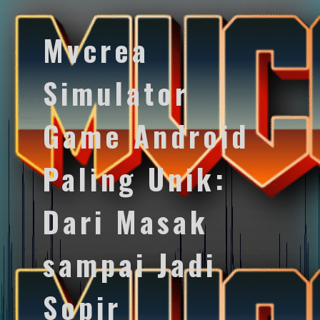
Mvcrea
Simulator
Game Android
Paling Unik:
Dari Masak
sampai Jadi
Sopir