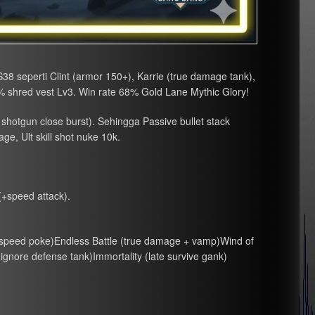
 seperti Clint (armor 150+), Karrie (true damage tank),
 shred vest Lv3. Win rate 68% Gold Lane Mythic Glory!
, shotgun close burst). Sehingga Passive bullet stack
ge, Ult skill shot nuke 10k.
+speed attack).
k speed poke)Endless Battle (true damage + vamp)Wind of
ignore defense tank)Immortality (late survive gank)