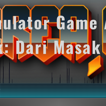
mulator Game 
k: Dari Masak
y