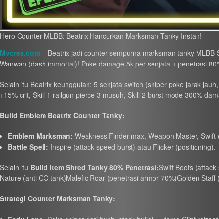
Hero Counter MLBB: Beatrix Hancurkan Marksman Tanky Instan!
Mvcrea.com
– Beatrix jadi counter sempurna marksman tanky MLBB S38
Wanwan (dash immortal)! Poke damage 5k per senjata + penetrasi 80%
Selain itu Beatrix keunggulan: 5 senjata switch (sniper poke jarak jauh
+15% crit, Skill 1 railgun pierce 3 musuh, Skill 2 burst mode 300% dama
Build Emblem Beatrix Counter Tanky:
Emblem Marksman:
Weakness Finder max, Weapon Master, Swift (
Battle Spell:
Inspire (attack speed burst) atau Flicker (positioning).
Selain itu
Build Item Shred Tanky 80% Penetrasi:
Swift Boots (attac
Nature (anti CC tank)Malefic Roar (penetrasi armor 70%)Golden Staff (
Strategi Counter Marksman Tanky: