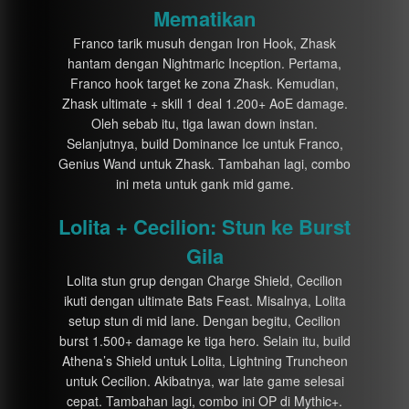
Mematikan
Franco tarik musuh dengan Iron Hook, Zhask
hantam dengan Nightmaric Inception. Pertama,
Franco hook target ke zona Zhask. Kemudian,
Zhask ultimate + skill 1 deal 1.200+ AoE damage.
Oleh sebab itu, tiga lawan down instan.
Selanjutnya, build Dominance Ice untuk Franco,
Genius Wand untuk Zhask. Tambahan lagi, combo
ini meta untuk gank mid game.
Lolita + Cecilion: Stun ke Burst
Gila
Lolita stun grup dengan Charge Shield, Cecilion
ikuti dengan ultimate Bats Feast. Misalnya, Lolita
setup stun di mid lane. Dengan begitu, Cecilion
burst 1.500+ damage ke tiga hero. Selain itu, build
Athena’s Shield untuk Lolita, Lightning Truncheon
untuk Cecilion. Akibatnya, war late game selesai
cepat. Tambahan lagi, combo ini OP di Mythic+.