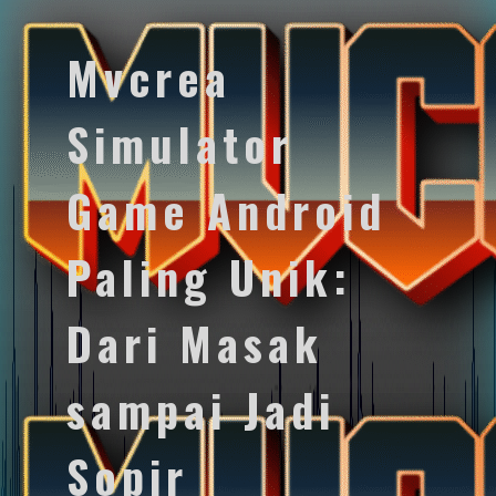
Mvcrea
Simulator
Game Android
Paling Unik:
Dari Masak
sampai Jadi
Sopir