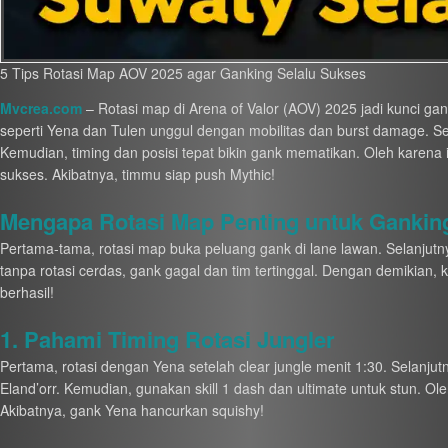
5 Tips Rotasi Map AOV 2025 agar Ganking Selalu Sukses
Mvcrea.com
– Rotasi map di Arena of Valor (AOV) 2025 jadi kunci g
seperti Yena dan Tulen unggul dengan mobilitas dan burst damage. Sela
Kemudian, timing dan posisi tepat bikin gank mematikan. Oleh karena 
sukses. Akibatnya, timmu siap push Mythic!
Mengapa Rotasi Map Penting untuk Gankin
Pertama-tama, rotasi map buka peluang gank di lane lawan. Selanjutny
tanpa rotasi cerdas, gank gagal dan tim tertinggal. Dengan demikian,
berhasil!
1. Pahami Timing Rotasi Jungler
Pertama, rotasi dengan Yena setelah clear jungle menit 1:30. Selanjut
Eland’orr. Kemudian, gunakan skill 1 dash dan ultimate untuk stun. Oleh
Akibatnya, gank Yena hancurkan squishy!