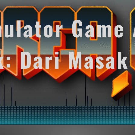
mulator Game 
k: Dari Masak
y