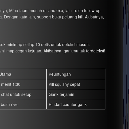
nya, Mina taunt musuh di lane exp, lalu Tulen follow-up
. Dengan kata lain, support buka peluang kill. Akibatnya,
 cek minimap setiap 10 detik untuk deteksi musuh.
visi map cegah kejutan. Akibatnya, gankmu tak terdeteksi!
 Utama
Keuntungan
 menit 1:30
Kill squishy cepat
 chat untuk setup
Gank terjamin
bush river
Hindari counter-gank