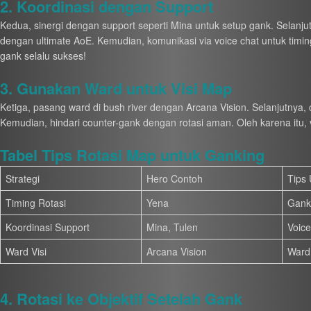
2. Koordinasi dengan Support
Kedua, sinergi dengan support seperti Mina untuk setup gank. Selanjut
dengan ultimate AoE. Kemudian, komunikasi via voice chat untuk timing
gank selalu sukses!
3. Gunakan Ward untuk Visi Map
Ketiga, pasang ward di bush river dengan Arcana Vision. Selanjutnya,
Kemudian, hindari counter-gank dengan rotasi aman. Oleh karena itu, 
Tabel Tips Rotasi Map untuk Ganking
Strategi
Hero Contoh
Tips
Timing Rotasi
Yena
Gank
Koordinasi Support
Mina, Tulen
Voice
Ward Visi
Arcana Vision
Ward 
4. Rotasi ke Objektif Setelah Gank