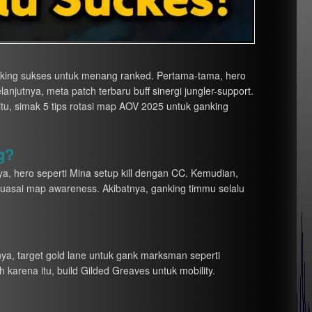
anking sukses untuk menang ranked. Pertama-tama, hero
njutnya, meta patch terbaru buff sinergi jungler-support.
itu, simak 5 tips rotasi map AOV 2025 untuk ganking
g?
a, hero seperti Mina setup kill dengan CC. Kemudian,
 kuasai map awareness. Akibatnya, ganking timmu selalu
nya, target gold lane untuk gank marksman seperti
 karena itu, build Gilded Greaves untuk mobility.