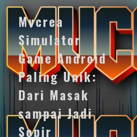
Mvcrea
Simulator
Game Android
Paling Unik:
Dari Masak
sampai Jadi
Sopir