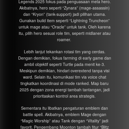
Legends 2025 fokus pada penguasaan meta hero.
Akibatnya, hero seperti “Zynara” (mage-assassin)
dan “Kryon” (tank-support) jadi pilihan utama.
Gunakan build item seperti “Lightning Truncheon”
untuk mage atau “Oracle” untuk tank. Oleh karena
itu, pilih hero sesuai role tim, seperti midlaner atau
roamer.
Lebih lanjut tekankan rotasi tim yang cerdas.
Dengan demikian, fokus farming di early game dan
ambil objektif seperti Turtle pada menit ke-3.
Meskipun demikian, hindari overextend tanpa visi
ward. Selain itu, komunikasi tim via voice chat
tingkatkan koordinasi di mode ranked. Map baru
2025 dengan zona energi tambah tantangan, jadi
prioritaskan kontrol area strategis.
Sementara itu libatkan pengaturan emblem dan
battle spell. Akibatnya, emblem Mage dengan
“Magic Worship” atau Tank dengan “Vitality” jadi
favorit. Pengembang Moonton tambah fitur “Blitz