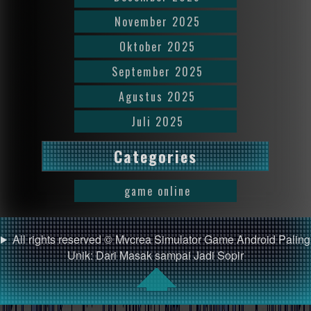
November 2025
Oktober 2025
September 2025
Agustus 2025
Juli 2025
Categories
game online
All rights reserved © Mvcrea Simulator Game Android Paling
Unik: Dari Masak sampai Jadi Sopir