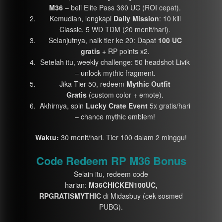
M36
– beli Elite Pass 360 UC (ROI cepat).
Kemudian, lengkapi
Daily Mission
: 10 kill
Classic, 5 WD TDM (20 menit/hari).
Selanjutnya, naik tier ke 20: Dapat
100 UC
gratis
+ RP points x2.
Setelah itu, weekly challenge: 50 headshot Livik
– unlock mythic fragment.
Jika Tier 50, redeem
Mythic Outfit
Gratis
(custom color + emote).
Akhirnya, spin
Lucky Crate Event
5x gratis/hari
– chance mythic emblem!
Waktu:
30 menit/hari. Tier 100 dalam 2 minggu!
Code Redeem RP M36 Bonus
Selain itu, redeem code
harian:
M36CHICKEN100UC,
RPGRATISMYTHIC
di Midasbuy (cek sosmed
PUBG).