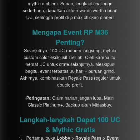
mythic emblem. Sebab, lengkapi challenge
sederhana, dapatkan elite rewards worth ribuan
UC, sehingga profil drip max chicken dinner!
Mengapa Event RP M36
Penting?
Selanjutnya, 100 UC redeem langsung, mythic
custom color eksklusif Tier 50. Oleh karena itu,
hemat UC untuk crate selanjutnya. Meskipun
begitu, event terbatas 30 hari – buruan grind.
Akhirnya, kombinasikan Royale Pass reguler untuk
double profit.
Peringatan:
Claim harian jangan lupa. Main
Classic Platinum+. Backup akun Midasbuy.
Langkah-langkah Dapat 100 UC
& Mythic Gratis
Pertama, buka
Lobby > Royale Pass > Event