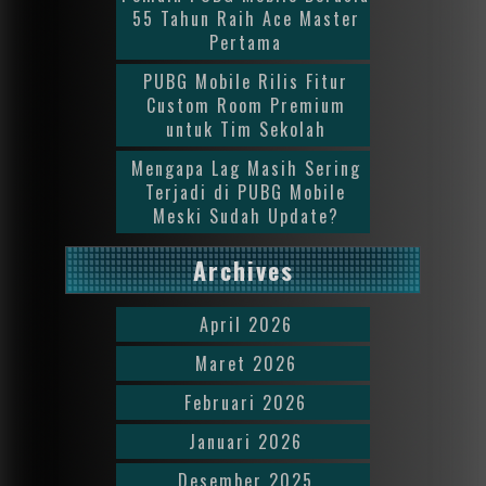
55 Tahun Raih Ace Master
Pertama
PUBG Mobile Rilis Fitur
Custom Room Premium
untuk Tim Sekolah
Mengapa Lag Masih Sering
Terjadi di PUBG Mobile
Meski Sudah Update?
Archives
April 2026
Maret 2026
Februari 2026
Januari 2026
Desember 2025