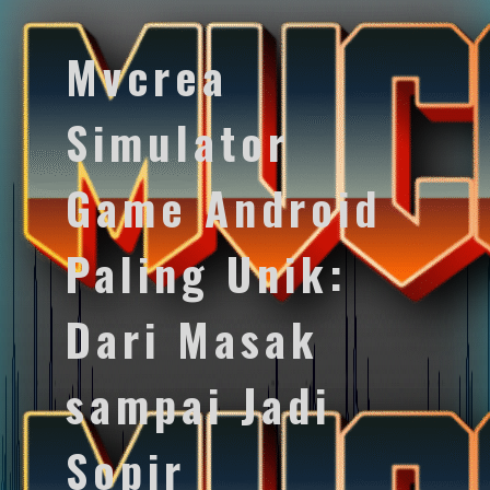
Mvcrea
Simulator
Game Android
Paling Unik:
Dari Masak
sampai Jadi
Sopir