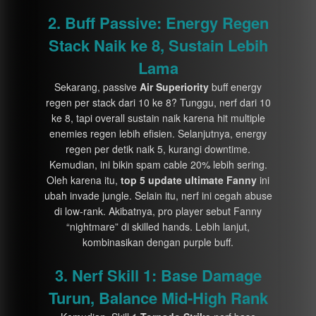
2. Buff Passive: Energy Regen
Stack Naik ke 8, Sustain Lebih
Lama
Sekarang, passive
Air Superiority
buff energy
regen per stack dari 10 ke 8? Tunggu, nerf dari 10
ke 8, tapi overall sustain naik karena hit multiple
enemies regen lebih efisien. Selanjutnya, energy
regen per detik naik 5, kurangi downtime.
Kemudian, ini bikin spam cable 20% lebih sering.
Oleh karena itu,
top 5 update ultimate Fanny
ini
ubah invade jungle. Selain itu, nerf ini cegah abuse
di low-rank. Akibatnya, pro player sebut Fanny
“nightmare” di skilled hands. Lebih lanjut,
kombinasikan dengan purple buff.
3. Nerf Skill 1: Base Damage
Turun, Balance Mid-High Rank