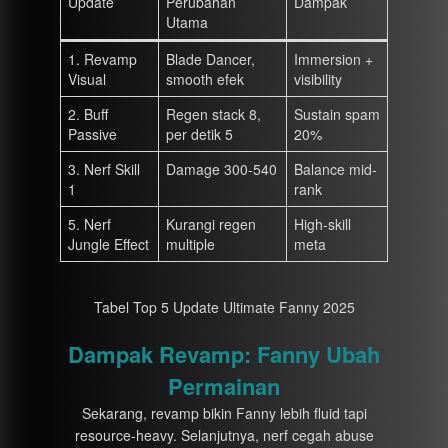
Update
Perubahan
Dampak
Utama
1. Revamp
Blade Dancer,
Immersion +
Visual
smooth efek
visibility
2. Buff
Regen stack 8,
Sustain spam
Passive
per detik 5
20%
3. Nerf Skill
Damage 300-540
Balance mid-
1
rank
5. Nerf
Kurangi regen
High-skill
Jungle Effect
multiple
meta
Tabel Top 5 Update Ultimate Fanny 2025
Dampak Revamp: Fanny Ubah
Permainan
Sekarang, revamp bikin Fanny lebih fluid tapi
resource-heavy. Selanjutnya, nerf cegah abuse