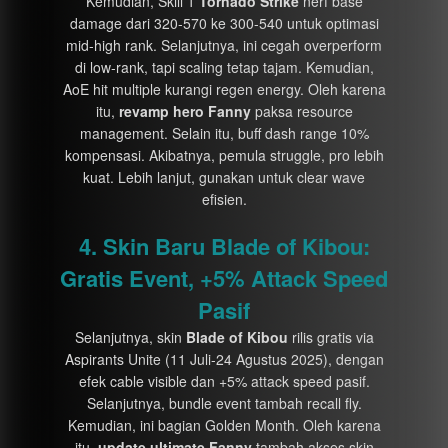
Kemudian, Skill 1
Tornado Strike
nerf base
damage dari 320-570 ke 300-540 untuk optimasi
mid-high rank. Selanjutnya, ini cegah overperform
di low-rank, tapi scaling tetap tajam. Kemudian,
AoE hit multiple kurangi regen energy. Oleh karena
itu,
revamp hero Fanny
paksa resource
management. Selain itu, buff dash range 10%
kompensasi. Akibatnya, pemula struggle, pro lebih
kuat. Lebih lanjut, gunakan untuk clear wave
efisien.
4. Skin Baru Blade of Kibou:
Gratis Event, +5% Attack Speed
Pasif
Selanjutnya, skin
Blade of Kibou
rilis gratis via
Aspirants Unite (11 Juli-24 Agustus 2025), dengan
efek cable visible dan +5% attack speed pasif.
Selanjutnya, bundle event tambah recall fly.
Kemudian, ini bagian Golden Month. Oleh karena
itu,
update ultimate Fanny
tambah akses skin