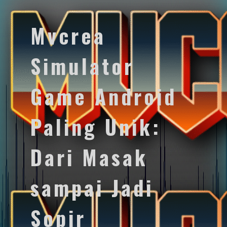
Mvcrea
Simulator
Game Android
Paling Unik:
Dari Masak
sampai Jadi
Sopir