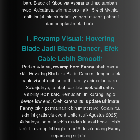
baru Blade of Kibou via Aspirants Unite tambah
hype. Akibatnya, win rate pro naik 15% di Mythic.
Lebih lanjut, simak detailnya agar mudah pahami
dan adaptasi meta baru.
1. Revamp Visual: Hovering
Blade Jadi Blade Dancer, Efek
Cable Lebih Smooth
Pertama-tama,
revamp hero Fanny
ubah nama
skin Hovering Blade ke Blade Dancer, dengan efek
cable visual lebih smooth dan fly animation baru.
Selanjutnya, tambah particle hook wall untuk
visibility lebih baik. Kemudian, ini kurangi lag di
device low-end. Oleh karena itu,
update ultimate
Fanny
bikin permainan lebih immersive. Selain itu,
skin ini gratis via event Unite (Juli-Agustus 2025).
Akibatnya, pemula lebih mudah kuasai hook. Lebih
lanjut, revamp ini bagian dari 6 desain ulang Fanny
sepanjang sejarah.