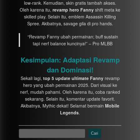
low-rank. Kemudian, skin gratis tambah akses.
Oleh karena itu,
revamp hero Fanny
shift meta ke
skilled play. Selain itu, emblem Assassin Killing
Spree. Akibatnya, savage gila di pro hands.
“Revamp Fanny ubah permainan; buff sustain
tapi nerf balance kuncinya!” – Pro MLBB
Kesimpulan: Adaptasi Revamp
dan Dominasi!
Sekali lagi,
top 5 update ultimate Fanny
revamp
hero yang ubah permainan 2025. Dari visual ke
nerf, mudah pahami. Oleh karena itu, coba ranked
sekarang. Selain itu, komentar update favorit.
Akibatnya, Mythic dekat! Selamat bermain
Mobile
Legends
.
Cari