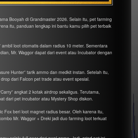
tama Booyah di Grandmaster 2026. Selain itu, pet farming
rena itu, panduan lengkap ini bantu kamu pilih pet terbaik
tch” ambil loot otomatis dalam radius 10 meter. Sementara
udian, Mr. Waggor dapat dari event atau Incubator dengan
asure Hunter” tarik ammo dan medkit instan. Setelah itu,
 drop dari Falcon pet trade atau event spesial.
 “Carry” angkat 2 kotak airdrop sekaligus. Terutama,
pat dari pet incubator atau Mystery Shop diskon.
c Fox beri loot magnet radius besar. Oleh karena itu,
 combo Mr. Waggor + Dreki jadi duo farming loot terkuat