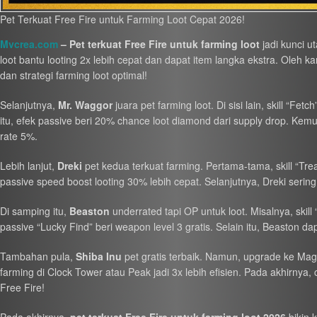
Pet Terkuat Free Fire untuk Farming Loot Cepat 2026!
Mvcrea.com
– Pet terkuat Free Fire untuk farming loot
jadi kunci u
loot bantu looting 2x lebih cepat dan dapat item langka ekstra. Oleh ka
dan strategi farming loot optimal!
Selanjutnya,
Mr. Waggor
juara pet farming loot. Di sisi lain, skill “Fe
itu, efek passive beri 20% chance loot diamond dari supply drop. Kem
rate 5%.
Lebih lanjut,
Dreki
pet kedua terkuat farming. Pertama-tama, skill “Tre
passive speed boost looting 30% lebih cepat. Selanjutnya, Dreki sering
Di samping itu,
Beaston
underrated tapi OP untuk loot. Misalnya, skill
passive “Lucky Find” beri weapon level 3 gratis. Selain itu, Beaston da
Tambahan pula,
Shiba Inu
pet gratis terbaik. Namun, upgrade ke Magi
farming di Clock Tower atau Peak jadi 3x lebih efisien. Pada akhirnya,
Free Fire!