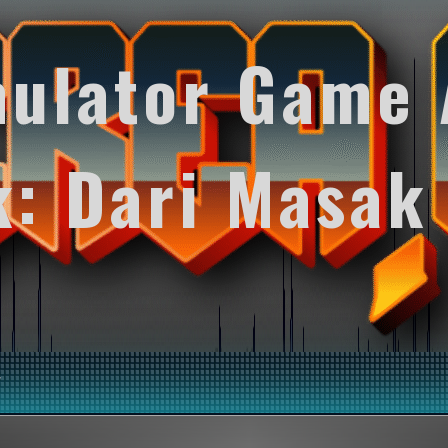
mulator Game 
k: Dari Masak
y