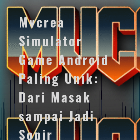
Mvcrea
Simulator
Game Android
Paling Unik:
Dari Masak
sampai Jadi
Sopir