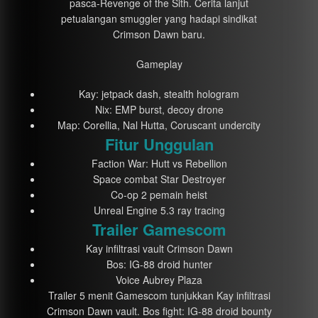
pasca-Revenge of the Sith. Cerita lanjut
petualangan smuggler yang hadapi sindikat
Crimson Dawn baru.
Gameplay
Kay: jetpack dash, stealth hologram
Nix: EMP burst, decoy drone
Map: Corellia, Nal Hutta, Coruscant undercity
Fitur Unggulan
Faction War: Hutt vs Rebellion
Space combat Star Destroyer
Co-op 2 pemain heist
Unreal Engine 5.3 ray tracing
Trailer Gamescom
Kay infiltrasi vault Crimson Dawn
Bos: IG-88 droid hunter
Voice Aubrey Plaza
Trailer 5 menit Gamescom tunjukkan Kay infiltrasi
Crimson Dawn vault. Bos fight: IG-88 droid bounty