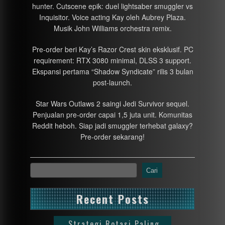
hunter. Cutscene epik: duel lightsaber smuggler vs
Inquisitor. Voice acting Kay oleh Aubrey Plaza.
Musik John Williams orchestra remix.
Pre-order beri Kay’s Razor Crest skin eksklusif. PC
requirement: RTX 3080 minimal, DLSS 3 support.
Ekspansi pertama “Shadow Syndicate” rilis 3 bulan
post-launch.
Star Wars Outlaws 2 saingi Jedi Survivor sequel.
Penjualan pre-order capai 1,5 juta unit. Komunitas
Reddit heboh. Siap jadi smuggler terhebat galaxy?
Pre-order sekarang!
Cari
Recent Posts
Strategi Rotasi Paling