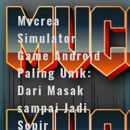
Mvcrea
Simulator
Game Android
Paling Unik:
Dari Masak
sampai Jadi
Sopir