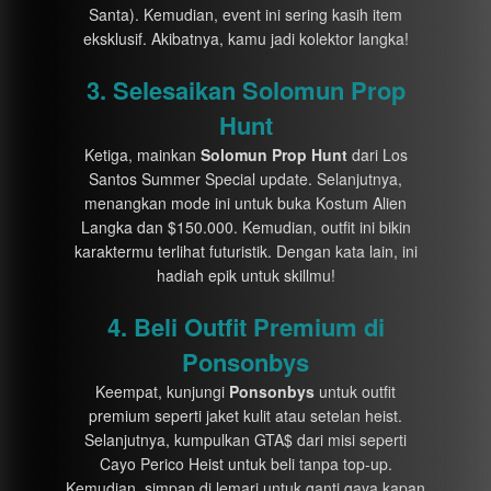
Santa). Kemudian, event ini sering kasih item
eksklusif. Akibatnya, kamu jadi kolektor langka!
3. Selesaikan Solomun Prop
Hunt
Ketiga, mainkan
Solomun Prop Hunt
dari Los
Santos Summer Special update. Selanjutnya,
menangkan mode ini untuk buka Kostum Alien
Langka dan $150.000. Kemudian, outfit ini bikin
karaktermu terlihat futuristik. Dengan kata lain, ini
hadiah epik untuk skillmu!
4. Beli Outfit Premium di
Ponsonbys
Keempat, kunjungi
Ponsonbys
untuk outfit
premium seperti jaket kulit atau setelan heist.
Selanjutnya, kumpulkan GTA$ dari misi seperti
Cayo Perico Heist untuk beli tanpa top-up.
Kemudian, simpan di lemari untuk ganti gaya kapan