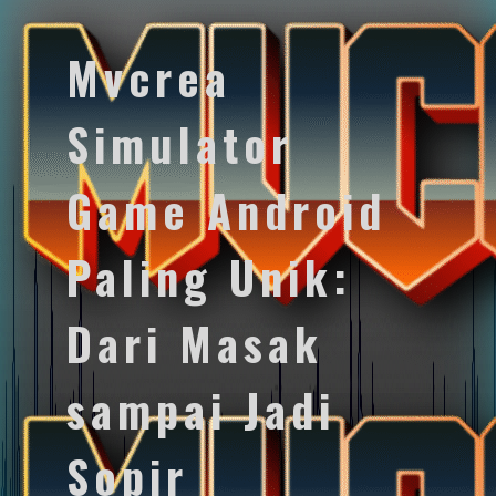
Mvcrea
Simulator
Game Android
Paling Unik:
Dari Masak
sampai Jadi
Sopir