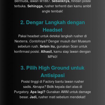
Bermuda, lawan M1887.
Sebaliknya,
hindari posisi
terbuka.
Sehingga,
rusher terhenti dan kamu ambil
angle tembak!
2. Dengar Langkah dengan
Headset
Pakai headset untuk deteksi langkah rusher di
Nexterra.
Contohnya?
Dengar musuh dari Museum
sebelum rush.
Selain itu,
gunakan Scan untuk
konfirmasi posisi.
Alhasil,
kamu siap lawan dengan
MP40!
3. Pilih High Ground untuk
Antisipasi
Posisi tinggi di Factory bantu lawan rusher
sadis.
Kenapa?
Bidik kepala dari atas di
Purgatory.
Apa lagi?
Gunakan AWM untuk damage
besar.
Jadi,
rusher mati sebelum mendekat!