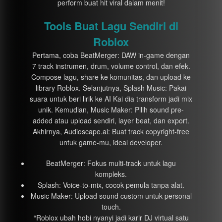
perform buat hit viral dalam menit!
Tools Buat Lagu Sendiri di
Roblox
Pertama, coba BeatMerger: DAW in-game dengan
7 track instrumen, drum, volume control, dan efek.
Compose lagu, share ke komunitas, dan upload ke
library Roblox. Selanjutnya, Splash Music: Pakai
suara untuk beri lirik ke AI Kai dia transform jadi mix
unik. Kemudian, Music Maker: Pilih sound pre-
added atau upload sendiri, layer beat, dan export.
Akhirnya, Audioscape.ai: Buat track copyright-free
untuk game-mu, ideal developer.
BeatMerger: Fokus multi-track untuk lagu
kompleks.
Splash: Voice-to-mix, cocok pemula tanpa alat.
Music Maker: Upload sound custom untuk personal
touch.
“Roblox ubah hobi nyanyi jadi karir DJ virtual satu