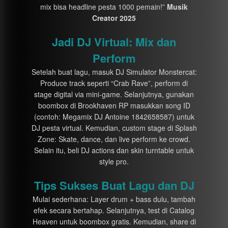
mix bisa headline pesta 1000 pemain!”
Musik
Creator 2025
Jadi DJ Virtual: Mix dan
Perform
Setelah buat lagu, masuk DJ Simulator Monstercat:
Produce track seperti “Crab Rave”, perform di
stage digital via mini-game. Selanjutnya, gunakan
boombox di Brookhaven RP masukkan song ID
(contoh: Megamix DJ Antoine 1842658587) untuk
DJ pesta virtual. Kemudian, custom stage di Splash
Zone: Skate, dance, dan live perform ke crowd.
Selain itu, beli DJ actions dan skin turntable untuk
style pro.
Tips Sukses Buat Lagu dan DJ
Mulai sederhana: Layer drum + bass dulu, tambah
efek secara bertahap. Selanjutnya, test di Catalog
Heaven untuk boombox gratis. Kemudian, share di