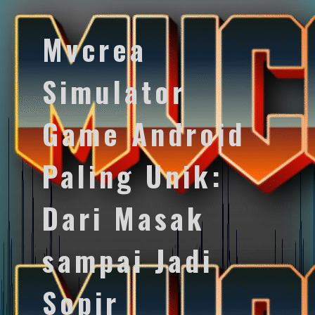
Mvcrea
Simulator
Game Android
Paling Unik:
Dari Masak
sampai Jadi
Sopir