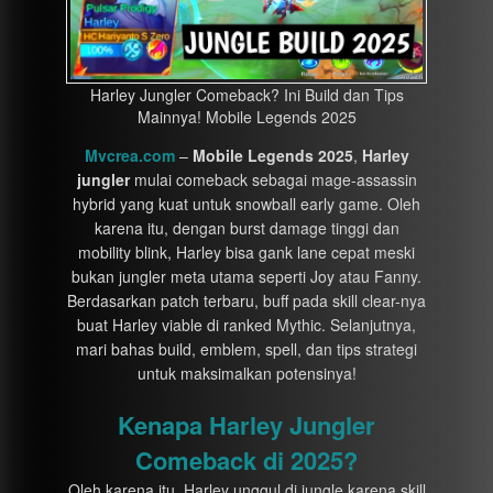
Harley Jungler Comeback? Ini Build dan Tips
Mainnya! Mobile Legends 2025
Mvcrea.com
–
Mobile Legends 2025
,
Harley
jungler
mulai comeback sebagai mage-assassin
hybrid yang kuat untuk snowball early game. Oleh
karena itu, dengan burst damage tinggi dan
mobility blink, Harley bisa gank lane cepat meski
bukan jungler meta utama seperti Joy atau Fanny.
Berdasarkan patch terbaru, buff pada skill clear-nya
buat Harley viable di ranked Mythic. Selanjutnya,
mari bahas build, emblem, spell, dan tips strategi
untuk maksimalkan potensinya!
Kenapa Harley Jungler
Comeback di 2025?
Oleh karena itu, Harley unggul di jungle karena skill