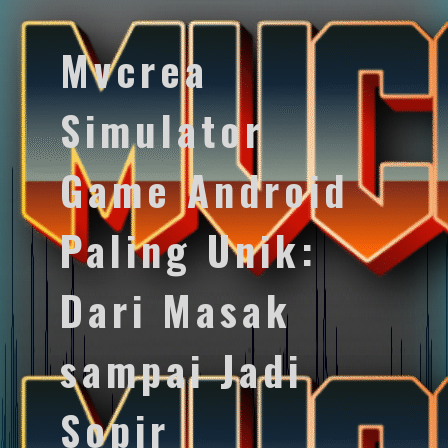
Mvcrea
Simulator
Game Android
Paling Unik:
Dari Masak
sampai Jadi
Sopir