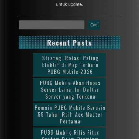
untuk update.
Cari
Recent Posts
Strategi Rotasi Paling
Efektif di Map Terbaru
PUBG Mobile 2026
PUBG Mobile Akan Hapus
Server Lama, Ini Daftar
Server yang Terkena
Pemain PUBG Mobile Berusia
55 Tahun Raih Ace Master
Pertama
PUBG Mobile Rilis Fitur