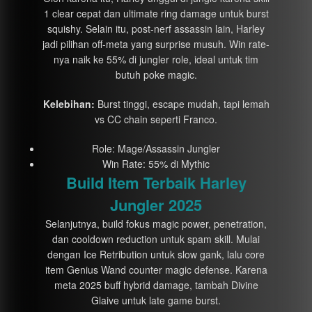
1 clear cepat dan ultimate ring damage untuk burst
squishy. Selain itu, post-nerf assassin lain, Harley
jadi pilihan off-meta yang surprise musuh. Win rate-
nya naik ke 55% di jungler role, ideal untuk tim
butuh poke magic.
Kelebihan:
Burst tinggi, escape mudah, tapi lemah
vs CC chain seperti Franco.
Role: Mage/Assassin Jungler
Win Rate: 55% di Mythic
Build Item Terbaik Harley
Jungler 2025
Selanjutnya, build fokus magic power, penetration,
dan cooldown reduction untuk spam skill. Mulai
dengan Ice Retribution untuk slow gank, lalu core
item Genius Wand counter magic defense. Karena
meta 2025 buff hybrid damage, tambah Divine
Glaive untuk late game burst.