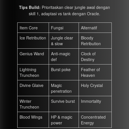
Tips Build:
Prioritaskan clear jungle awal dengan
skill 1, adaptasi vs tank dengan Oracle.
Item Core
Fungsi
Alternatif
Ice Retribution
Jungle clear
Bloody
& slow
Retribution
Genius Wand
Anti-magic
Clock of
def
Destiny
Lightning
Burst poke
Feather of
Truncheon
Heaven
Divine Glaive
Magic
Holy Crystal
penetration
Winter
Survive burst
Immortality
Truncheon
Blood Wings
HP & magic
Concentrated
power
Energy