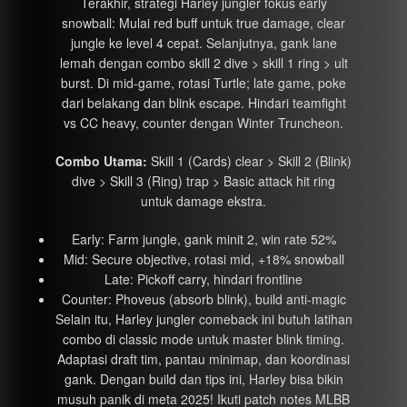
Terakhir, strategi Harley jungler fokus early
snowball: Mulai red buff untuk true damage, clear
jungle ke level 4 cepat. Selanjutnya, gank lane
lemah dengan combo skill 2 dive > skill 1 ring > ult
burst. Di mid-game, rotasi Turtle; late game, poke
dari belakang dan blink escape. Hindari teamfight
vs CC heavy, counter dengan Winter Truncheon.
Combo Utama:
Skill 1 (Cards) clear > Skill 2 (Blink)
dive > Skill 3 (Ring) trap > Basic attack hit ring
untuk damage ekstra.
Early: Farm jungle, gank minit 2, win rate 52%
Mid: Secure objective, rotasi mid, +18% snowball
Late: Pickoff carry, hindari frontline
Counter: Phoveus (absorb blink), build anti-magic
Selain itu, Harley jungler comeback ini butuh latihan
combo di classic mode untuk master blink timing.
Adaptasi draft tim, pantau minimap, dan koordinasi
gank. Dengan build dan tips ini, Harley bisa bikin
musuh panik di meta 2025! Ikuti patch notes MLBB