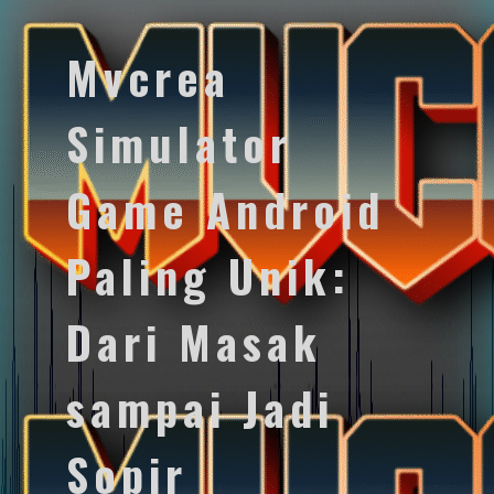
Mvcrea
Simulator
Game Android
Paling Unik:
Dari Masak
sampai Jadi
Sopir