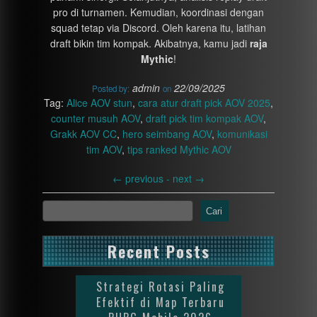
pro di turnamen. Kemudian, koordinasi dengan
squad tetap via Discord. Oleh karena itu, latihan
draft bikin tim kompak. Akibatnya, kamu jadi
raja
Mythic
!
admin
22/09/2025
Posted by:
on
Tag:
Alice AOV stun
,
cara atur draft pick AOV 2025
,
counter musuh AOV
,
draft pick tim kompak AOV
,
Grakk AOV CC
,
hero seimbang AOV
,
komunikasi
tim AOV
,
tips ranked Mythic AOV
←
previous -
next
→
Cari
Recent Posts
Strategi Rotasi Paling
Efektif di Map Terbaru