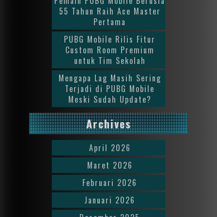
Pemain PUBG Mobile Berusia
55 Tahun Raih Ace Master
Pertama
PUBG Mobile Rilis Fitur
Custom Room Premium
untuk Tim Sekolah
Mengapa Lag Masih Sering
Terjadi di PUBG Mobile
Meski Sudah Update?
Archives
April 2026
Maret 2026
Februari 2026
Januari 2026