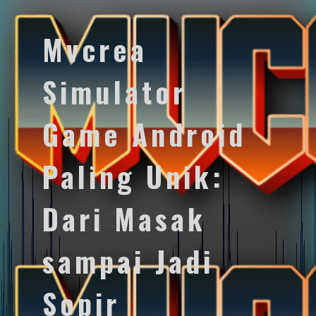
Mvcrea
Simulator
Game Android
Paling Unik:
Dari Masak
sampai Jadi
Sopir