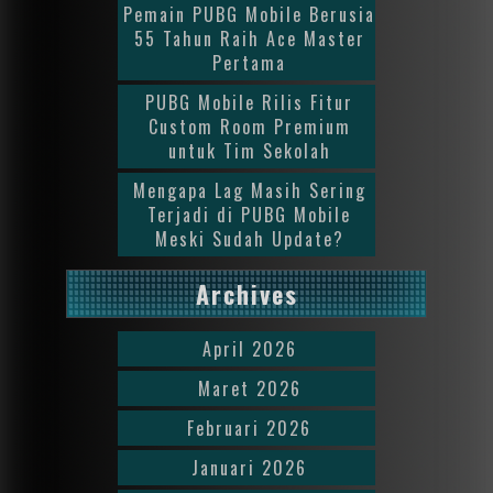
Pemain PUBG Mobile Berusia
55 Tahun Raih Ace Master
Pertama
PUBG Mobile Rilis Fitur
Custom Room Premium
untuk Tim Sekolah
Mengapa Lag Masih Sering
Terjadi di PUBG Mobile
Meski Sudah Update?
Archives
April 2026
Maret 2026
Februari 2026
Januari 2026