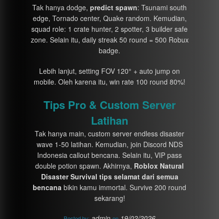
Tak hanya dodge,
predict spawn
: Tsunami south
edge, Tornado center, Quake random. Kemudian,
squad role: 1 crate hunter, 2 spotter, 3 builder safe
zone. Selain itu, daily streak 50 round = 500 Robux
badge.
Lebih lanjut, setting FOV 120° + auto jump on
mobile. Oleh karena itu, win rate 100 round 80%!
Tips Pro & Custom Server
Latihan
Tak hanya main, custom server endless disaster
wave 1-50 latihan. Kemudian, join Discord NDS
Indonesia callout bencana. Selain itu, VIP pass
double potion spawn. Akhirnya,
Roblox Natural
Disaster Survival tips selamat dari semua
bencana
bikin kamu immortal. Survive 200 round
sekarang!
admin
19/02/2026
Posted by:
on