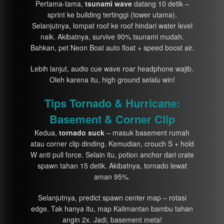
Pertama-tama,
tsunami wave
datang 10 detik –
sprint ke building tertinggi (tower utama).
Selanjutnya, lompat roof ke roof hindari water level
naik. Akibatnya, survive 90% tsunami mudah.
Bahkan, pet Neon Boat auto float + speed boost air.
Lebih lanjut, audio cue wave roar headphone wajib.
Oleh karena itu, high ground selalu win!
Tips Tornado & Hurricane:
Basement & Corner Clip
Kedua,
tornado suck
– masuk basement rumah
atau corner clip dinding. Kemudian, crouch S + hold
W anti pull force. Selain itu, potion anchor dari crate
spawn tahan 15 detik. Akibatnya, tornado lewat
aman 95%.
Selanjutnya, predict spawn center map – rotasi
edge. Tak hanya itu, map Kalimantan bambu tahan
angin 2x. Jadi, basement meta!