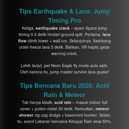
Tips Earthquake & Lava: Jump
Timing Pro
Ketiga,
earthquake crack
– spam Space jump
timing 0.3 detik hindari ground split. Pertama,
lava
flow
climb tower + wall run. Selanjutnya, flashbang
crate freeze lava 5 detik. Bahkan, VR haptic getar
warning crack.
Lebih lanjut, pet Neon Eagle fly mode auto safe.
Oleh karena itu, jump master survive lava quake!
Tips Bencana Baru 2026: Acid
Rain & Meteor
Tak hanya klasik,
acid rain
– masuk indoor full
cover + potion resist 20 detik. Kemudian,
meteor
shower
zig-zag dodge + basement bunker. Selain
itu, event Lebaran bencana Ketupat Rain slow 50%.