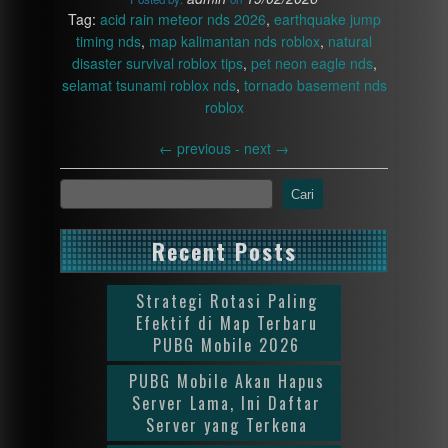
Tag:
acid rain meteor nds 2026
,
earthquake jump
timing nds
,
map kalimantan nds roblox
,
natural
disaster survival roblox tips
,
pet neon eagle nds
,
selamat tsunami roblox nds
,
tornado basement nds
roblox
←
previous -
next
→
Cari
Recent Posts
Strategi Rotasi Paling
Efektif di Map Terbaru
PUBG Mobile 2026
PUBG Mobile Akan Hapus
Server Lama, Ini Daftar
Server yang Terkena