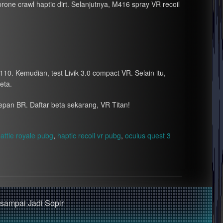
prone crawl haptic dirt. Selanjutnya, M416 spray VR recoil
10. Kemudian, test Livik 3.0 compact VR. Selain itu,
eta.
pan BR. Daftar beta sekarang, VR Titan!
 battle royale pubg
,
haptic recoil vr pubg
,
oculus quest 3
 sampai Jadi Sopir