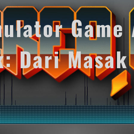
mulator Game 
k: Dari Masak
y