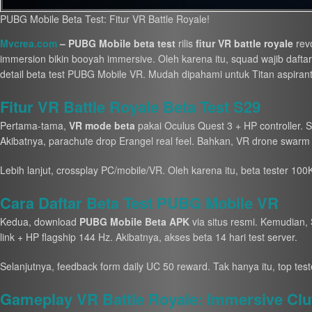
PUBG Mobile Beta Test: Fitur VR Battle Royale!
Mvcrea.com
– PUBG Mobile beta test
rilis
fitur VR battle royale
revo
immersion bikin booyah immersive. Oleh karena itu, squad wajib dafta
detail beta test PUBG Mobile VR. Mudah dipahami untuk Titan aspirant
Fitur VR Battle Royale Beta Test S29
Pertama-tama,
VR mode beta
pakai Oculus Quest 3 + HP controller. Se
Akibatnya, parachute drop Erangel real feel. Bahkan, VR drone swarm 
Lebih lanjut, crossplay PC/mobile/VR. Oleh karena itu, beta tester 100K
Cara Daftar Beta Test PUBG Mobile VR
Kedua, download
PUBG Mobile Beta APK
via situs resmi. Kemudian, 
link + HP flagship 144 Hz. Akibatnya, akses beta 14 hari test server.
Selanjutnya, feedback form daily UC 50 reward. Tak hanya itu, top teste
Gameplay VR Battle Royale: Immersive Clu