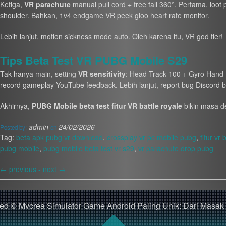
Ketiga,
VR parachute
manual pull cord + free fall 360°. Pertama, loot 
shoulder. Bahkan, 1v4 endgame VR peek gloo heart rate monitor.
Lebih lanjut, motion sickness mode auto. Oleh karena itu, VR god tier!
Tips Beta Test VR PUBG Mobile S29
Tak hanya main, setting
VR sensitivity
: Head Track 100 + Gyro Hand 1
record gameplay YouTube feedback. Lebih lanjut, report bug Discord b
Akhirnya,
PUBG Mobile beta test fitur VR battle royale
bikin masa de
admin
24/02/2026
Posted by:
on
Tag:
beta apk pubg vr download
,
crossplay vr pc mobile pubg
,
fitur vr
pubg mobile
,
pubg mobile beta test vr s29
,
vr parachute drop pubg
←
previous -
next
→
rved © Mvcrea Simulator Game Android Paling Unik: Dari Masak