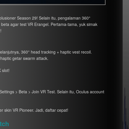
lusioner Season 29! Selain itu, pengalaman 360°
r beta agar test VR Erangel. Pertama-tama, yuk simak
!
lanjutnya, 360° head tracking + haptic vest recoil.
haptic getar swarm attack.
 slot!
Settings > Beta > Join VR Test. Selain itu, Oculus account
r skin VR Pioneer. Jadi, daftar cepat!
tch