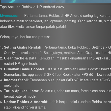
Tips Anti Lag Roblox di HP Android 2025
Mvcrea.com
– Pertama-tama, Roblox di HP Android sering lag karena g
Indonesia main sehari-hari, jadi optimasi penting. Oleh karena itu, si
atau Blox Fruits lancar tanpa patah-patah!
Selanjutnya, berikut tips praktis:
Setting Grafis Rendah:
Pertama-tama, buka Roblox > Settings > Gr
Quality ke level 1 atau 2. Selanjutnya, matikan Auto Graphics dan Hi
Clear Cache & Data:
Kemudian, masuk Pengaturan HP > Aplikasi > 
restart HP agar fresh.
Gunakan Game Booster:
Di sisi lain, aktifkan Game Booster ba
Sementara itu, app seperti GFX Tool Roblox atur FPS 60 + low resol
Internet Stabil:
Tambahan pula, pakai WiFi 5GHz atau data 4G/5G ku
melonjak.
Tutup Aplikasi Latar:
Selain itu, sebelum main, force close app la
hemat baterai mode.
Update Roblox & Android:
Lebih lanjut, selalu update Roblox ke v
stabil dibanding versi lama.