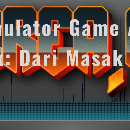
mulator Game 
k: Dari Masak
y