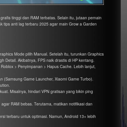
rafis tinggi dan RAM terbatas. Selain itu, jutaan pemain
mak tips anti lag terbaru 2025 agar main Grow a Garden
aphics Mode pilih Manual. Setelah itu, turunkan Graphics
gh Detail. Akibatnya, FPS naik drastis di HP kentang.
Roblox > Penyimpanan > Hapus Cache. Lebih lanjut,
waan (Samsung Game Launcher, Xiaomi Game Turbo).
ution.
at. Misalnya, hindari VPN gratisan yang bikin ping
in agar RAM bebas. Terutama, matikan notifikasi dan
ersi terbaru untuk optimasi. Namun, Android 13+ lebih