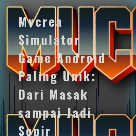
Mvcrea
Simulator
Game Android
Paling Unik:
Dari Masak
sampai Jadi
Sopir