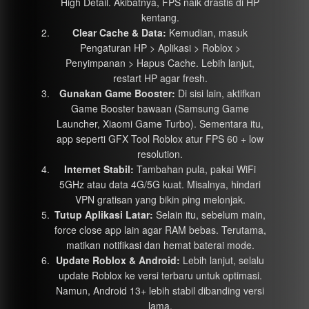
High Detail. Akibatnya, FPS naik drastis di HP
kentang.
Clear Cache & Data:
Kemudian, masuk
Pengaturan HP > Aplikasi > Roblox >
Penyimpanan > Hapus Cache. Lebih lanjut,
restart HP agar fresh.
Gunakan Game Booster:
Di sisi lain, aktifkan
Game Booster bawaan (Samsung Game
Launcher, Xiaomi Game Turbo). Sementara itu,
app seperti GFX Tool Roblox atur FPS 60 + low
resolution.
Internet Stabil:
Tambahan pula, pakai WiFi
5GHz atau data 4G/5G kuat. Misalnya, hindari
VPN gratisan yang bikin ping melonjak.
Tutup Aplikasi Latar:
Selain itu, sebelum main,
force close app lain agar RAM bebas. Terutama,
matikan notifikasi dan hemat baterai mode.
Update Roblox & Android:
Lebih lanjut, selalu
update Roblox ke versi terbaru untuk optimasi.
Namun, Android 13+ lebih stabil dibanding versi
lama.