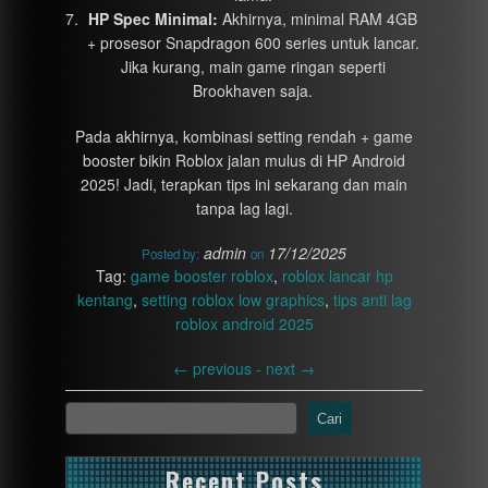
HP Spec Minimal:
Akhirnya, minimal RAM 4GB
+ prosesor Snapdragon 600 series untuk lancar.
Jika kurang, main game ringan seperti
Brookhaven saja.
Pada akhirnya, kombinasi setting rendah + game
booster bikin Roblox jalan mulus di HP Android
2025! Jadi, terapkan tips ini sekarang dan main
tanpa lag lagi.
admin
17/12/2025
Posted by:
on
Tag:
game booster roblox
,
roblox lancar hp
kentang
,
setting roblox low graphics
,
tips anti lag
roblox android 2025
←
previous -
next
→
Cari
Recent Posts