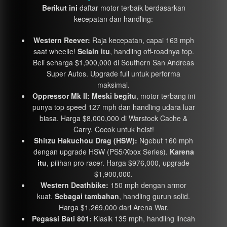
Berikut ini
daftar motor terbaik berdasarkan
kecepatan dan handling:
Western Reever:
Raja kecepatan, capai 163 mph
saat wheelie!
Selain itu
, handling off-roadnya top.
Beli seharga $1,900,000 di Southern San Andreas
Super Autos. Upgrade full untuk performa
maksimal.
Oppressor Mk II:
Meski begitu
, motor terbang ini
punya top speed 127 mph dan handling udara luar
biasa. Harga $8,000,000 di Warstock Cache &
Carry. Cocok untuk heist!
Shitzu Hakuchou Drag (HSW):
Ngebut 160 mph
dengan upgrade HSW (PS5/Xbox Series).
Karena
itu
, pilihan pro racer. Harga $976,000, upgrade
$1,900,000.
Western Deathbike:
150 mph dengan armor
kuat.
Sebagai tambahan
, handling gurun solid.
Harga $1,269,000 dari Arena War.
Pegassi Bati 801:
Klasik 135 mph, handling lincah