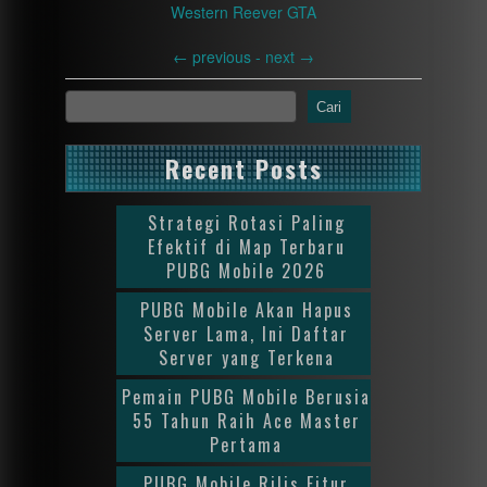
Western Reever GTA
←
previous -
next
→
Cari
Recent Posts
Strategi Rotasi Paling
Efektif di Map Terbaru
PUBG Mobile 2026
PUBG Mobile Akan Hapus
Server Lama, Ini Daftar
Server yang Terkena
Pemain PUBG Mobile Berusia
55 Tahun Raih Ace Master
Pertama
PUBG Mobile Rilis Fitur