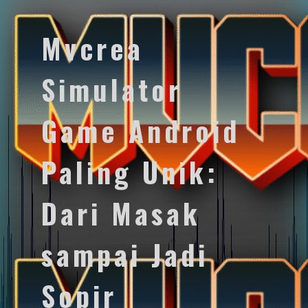
Mvcrea
Simulator
Game Android
Paling Unik:
Dari Masak
sampai Jadi
Sopir