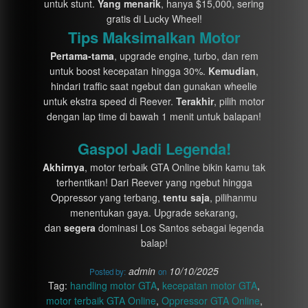
untuk stunt.
Yang menarik
, hanya $15,000, sering
gratis di Lucky Wheel!
Tips Maksimalkan Motor
Pertama-tama
, upgrade engine, turbo, dan rem
untuk boost kecepatan hingga 30%.
Kemudian
,
hindari traffic saat ngebut dan gunakan wheelie
untuk ekstra speed di Reever.
Terakhir
, pilih motor
dengan lap time di bawah 1 menit untuk balapan!
Gaspol Jadi Legenda!
Akhirnya
, motor terbaik GTA Online bikin kamu tak
terhentikan! Dari Reever yang ngebut hingga
Oppressor yang terbang,
tentu saja
, pilihanmu
menentukan gaya. Upgrade sekarang,
dan
segera
dominasi Los Santos sebagai legenda
balap!
admin
10/10/2025
Posted by:
on
Tag:
handling motor GTA
,
kecepatan motor GTA
,
motor terbaik GTA Online
,
Oppressor GTA Online
,