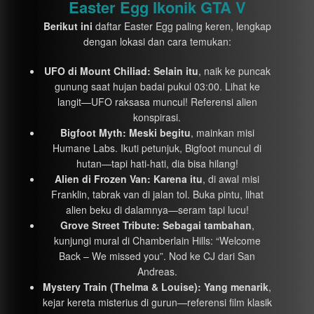
Easter Egg Ikonik GTA V
Berikut ini
daftar Easter Egg paling keren, lengkap
dengan lokasi dan cara temukan:
UFO di Mount Chiliad:
Selain itu
, naik ke puncak
gunung saat hujan badai pukul 03:00. Lihat ke
langit—UFO raksasa muncul! Referensi alien
konspirasi.
Bigfoot Myth:
Meski begitu
, mainkan misi
Humane Labs. Ikuti petunjuk, Bigfoot muncul di
hutan—tapi hati-hati, dia bisa hilang!
Alien di Frozen Van:
Karena itu
, di awal misi
Franklin, tabrak van di jalan tol. Buka pintu, lihat
alien beku di dalamnya—seram tapi lucu!
Grove Street Tribute:
Sebagai tambahan
,
kunjungi mural di Chamberlain Hills: “Welcome
Back – We missed you”. Nod ke CJ dari San
Andreas.
Mystery Train (Thelma & Louise):
Yang menarik
,
kejar kereta misterius di gurun—referensi film klasik