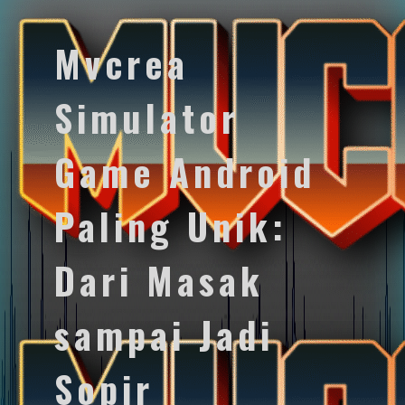
Mvcrea
Simulator
Game Android
Paling Unik:
Dari Masak
sampai Jadi
Sopir