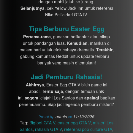
dengan mobil jatuh ke jurang.
Selanjutnya
, cek Yellow Jack Inn untuk referensi
Niko Bellic dari GTA IV.
Tips Berburu Easter Egg
Pertama-tama
, gunakan helikopter atau blimp
untuk pandangan luas.
Kemudian
, mainkan di
malam hari untuk efek cahaya dramatis.
Terakhir
,
gabung komunitas Reddit untuk update terbaru—
banyak yang masih ditemukan!
Jadi Pemburu Rahasia!
Akhirnya
, Easter Egg GTA V bikin game ini
abadi.
Tentu saja
, dengan temuan unik
ini,
segera
jelajahi Los Santos dan
apalagi
bagikan
penemuanmu. Siap jadi legenda pemburu misteri?
admin
11/10/2025
Posted by:
on
Tag:
Bigfoot GTA V
,
easter egg GTA V
,
misteri Los
Santos
,
rahasia GTA V
,
referensi pop culture GTA
,