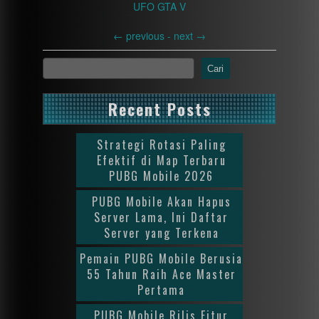
UFO GTA V
←
previous -
next
→
Cari
Recent Posts
Strategi Rotasi Paling
Efektif di Map Terbaru
PUBG Mobile 2026
PUBG Mobile Akan Hapus
Server Lama, Ini Daftar
Server yang Terkena
Pemain PUBG Mobile Berusia
55 Tahun Raih Ace Master
Pertama
PUBG Mobile Rilis Fitur